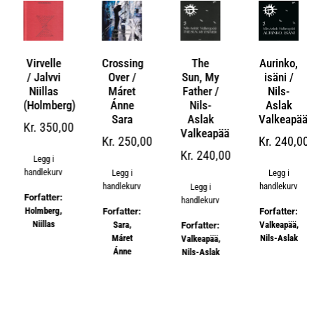
Virvelle
Crossing
The
Aurinko,
/ Jalvvi
Over /
Sun, My
isäni /
á
Niillas
Máret
Father /
Nils-
(Holmberg)
Ánne
Nils-
Aslak
Sara
Aslak
Valkeapää
Kr
350,00
Valkeapää
Kr
250,00
Kr
240,00
Kr
240,00
Legg i
handlekurv
Legg i
Legg i
handlekurv
handlekurv
Legg i
Forfatter:
handlekurv
Holmberg,
Forfatter:
Forfatter:
Niillas
Sara,
Valkeapää,
Forfatter:
Máret
Nils-Aslak
Valkeapää,
Ánne
Nils-Aslak