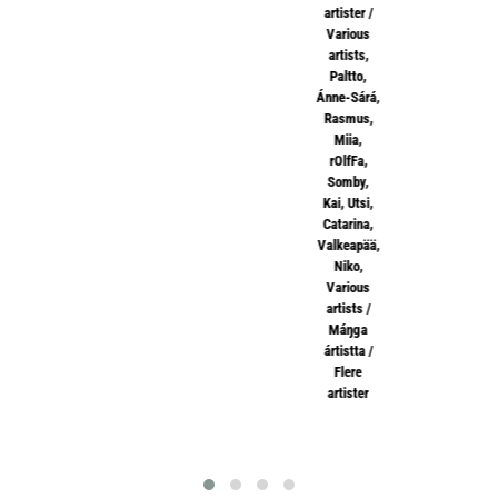
artister /
Various
artists
,
Paltto,
Ánne-Sárá
,
Rasmus,
Miia
,
rOlfFa
,
Somby,
Kai
,
Utsi,
Catarina
,
Valkeapää,
Niko
,
Various
artists /
Máŋga
ártistta /
Flere
artister