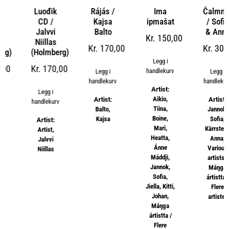
Luođik
Rájás /
Ima
Čalmmit
CD /
Kajsa
ipmašat
/ Sofia
Jalvvi
Balto
& Anna
Kr
150,00
Niillas
Kr
170,00
Kr
30,00
(Holmberg)
Legg i
Kr
170,00
handlekurv
Legg i
Legg i
handlekurv
handlekurv
Artist:
Legg i
Aikio,
Artist:
Artist:
handlekurv
Tiina
,
Balto,
Jannok,
Boine,
Kajsa
Sofia
,
Artist:
Mari
,
Kärrstedt,
Artist
,
Heatta,
Anna
,
Jalvvi
Ánne
Various
Niillas
Máddji
,
artists /
Jannok,
Máŋga
Sofia
,
ártistta /
Jiella
,
Kitti,
Flere
Johan
,
artister
Máŋga
ártistta /
Flere