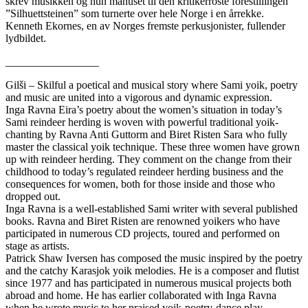
skrev musikken og hun manuset til den kritikerroste forestillingen
”Silhuettsteinen” som turnerte over hele Norge i en årrekke.
Kenneth Ekornes, en av Norges fremste perkusjonister, fullender
lydbildet.
_________________
Gilši – Skilful a poetical and musical story where Sami yoik, poetry
and music are united into a vigorous and dynamic expression.
Inga Ravna Eira’s poetry about the women’s situation in today’s
Sami reindeer herding is woven with powerful traditional yoik-
chanting by Ravna Anti Guttorm and Biret Risten Sara who fully
master the classical yoik technique. These three women have grown
up with reindeer herding. They comment on the change from their
childhood to today’s regulated reindeer herding business and the
consequences for women, both for those inside and those who
dropped out.
Inga Ravna is a well-established Sami writer with several published
books. Ravna and Biret Risten are renowned yoikers who have
participated in numerous CD projects, toured and performed on
stage as artists.
Patrick Shaw Iversen has composed the music inspired by the poetry
and the catchy Karasjok yoik melodies. He is a composer and flutist
since 1977 and has participated in numerous musical projects both
abroad and home. He has earlier collaborated with Inga Ravna
when he wrote music to her praised yoik-poetry-dance play