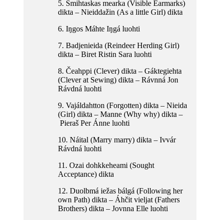
5. Smihtaskas mearka (Visible Earmarks)
dikta – Nieiddažin (As a little Girl) dikta
6. Iŋgos Máhte Iŋgá luohti
7. Badjenieida (Reindeer Herding Girl)
dikta – Biret Ristin Sara luohti
8. Čeahppi (Clever) dikta – Gáktegiehta
(Clever at Sewing) dikta – Rávnná Jon
Rávdná luohti
9. Vajáldahtton (Forgotten) dikta – Nieida
(Girl) dikta – Manne (Why why) dikta –
Pieraš Per Ánne luohti
10. Náital (Marry marry) dikta – Ivvár
Rávdná luohti
11. Ozai dohkkeheami (Sought
Acceptance) dikta
12. Duolbmá iežas bálgá (Following her
own Path) dikta – Áhčit vieljat (Fathers
Brothers) dikta – Jovnna Elle luohti