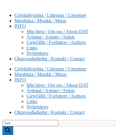
Skip
to
Girjjálašvuohta / Litteratur / Literature
content
Musihkka / Musikk / Music
INFO
Min birra / Om oss / About DAT
Ártisttat / Artister / Artists
Girječállit / Forfattere / Authors
Links
Nyhetsbrev
Oktavuođadieđut / Kontakt / Contact
Girjjálašvuohta / Litteratur / Literature
Musihkka / Musikk / Music
INFO
Min birra / Om oss / About DAT
Ártisttat / Artister / Artists
Girječállit / Forfattere / Authors
Links
Nyhetsbrev
Oktavuođadieđut / Kontakt / Contact