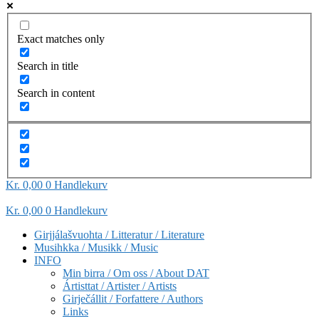
Exact matches only
Search in title
Search in content
Kr
0,00
0
Handlekurv
Kr
0,00
0
Handlekurv
Girjjálašvuohta / Litteratur / Literature
Musihkka / Musikk / Music
INFO
Min birra / Om oss / About DAT
Ártisttat / Artister / Artists
Girječállit / Forfattere / Authors
Links