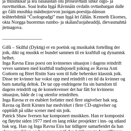
ja musihkkár ja lea oasálastán olu prošeavttain sihke olgo- ja
ruovtturiikas. Soai leaba Iŋgá Rávnnáin ovdalis ovttasbargan dalle
go čálii musihka máidnojuvvon juoigan-poesiija-dánsun
teáhterbihttái “Čuologeađgi” man Iŋgá lei čállán. Kenneth Ekornes,
okta Norgga buoremus rumbo- ja skálančuojaheaddji, dievasmahttá
jietnagova.
_________________
Gilši – Skilful (Dyktig) er en poetisk og musikalsk fortelling der
joik, dikt og musikk er bundet sammen til en kraftfull og dynamisk
helhet.
Inga Ravna Eiras poesi om kvinnenes situasjon i dagens reindrift
veves sammen med kraftfull tradisjonell joiking av Ravna Anti
Guttorm og Biret Ristin Sara som til fulle behersker klassisk joik.
Disse tre kvinner har vokst opp med reindrift i en tid da kvinner og
barn naturlig deltok. De tar opp endringene fra sin barndom til
dagens reindrift og de konsekvenser det har fått for kvinnens
situasjon, både de i og utenfor reindriften.
Inga Ravna er en etablert forfatter med flere utgivelser bak seg.
Ravna og Berit Kirsten har medvirket i flere CD-utgivelser og
opptrådt på ulike scener med sin joik.
Patrick Shaw Iversen har komponert musikken. Han er komponist
og fløytist siden 1977 med en lang rekke prosjekter i inn- og utland
bak seg. Han og Inga Ravna Eira har tidligere samarbeidet da han