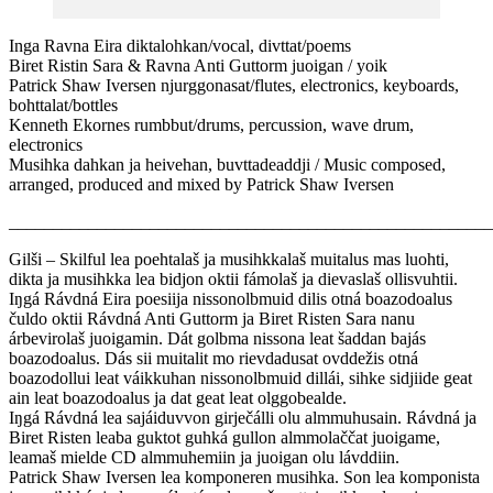
Inga Ravna Eira diktalohkan/vocal, divttat/poems
Biret Ristin Sara & Ravna Anti Guttorm juoigan / yoik
Patrick Shaw Iversen njurggonasat/flutes, electronics, keyboards,
bohttalat/bottles
Kenneth Ekornes rumbbut/drums, percussion, wave drum,
electronics
Musihka dahkan ja heivehan, buvttadeaddji / Music composed,
arranged, produced and mixed by Patrick Shaw Iversen
_______________________________________________________
Gilši – Skilful lea poehtalaš ja musihkkalaš muitalus mas luohti,
dikta ja musihkka lea bidjon oktii fámolaš ja dievaslaš ollisvuhtii.
Iŋgá Rávdná Eira poesiija nissonolbmuid dilis otná boazodoalus
čuldo oktii Rávdná Anti Guttorm ja Biret Risten Sara nanu
árbevirolaš juoigamin. Dát golbma nissona leat šaddan bajás
boazodoalus. Dás sii muitalit mo rievdadusat ovddežis otná
boazodollui leat váikkuhan nissonolbmuid dillái, sihke sidjiide geat
ain leat boazodoalus ja dat geat leat olggobealde.
Iŋgá Rávdná lea sajáiduvvon girječálli olu almmuhusain. Rávdná ja
Biret Risten leaba guktot guhká gullon almmolaččat juoigame,
leamaš mielde CD almmuhemiin ja juoigan olu lávddiin.
Patrick Shaw Iversen lea komponeren musihka. Son lea komponista