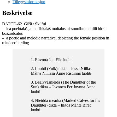
Inga
Tilleggsinformasjon
Ravna
Eira,
Beskrivelse
Biret
Ristin
DATCD-62 Gilši / Skilful
Sara,
– lea poehtalaš ja musihkalaš muitalus nissonolbmuid dili birra
Ravna
boazodoalus
Anti
– a poetic and melodic narrative, depicting the female position in
Guttorm,
reindeer herding
Patrick
Shaw
Iversen,
Kenneth
1. Rávnná Jon Elle luohti
Ekornes
antall
2. Luohti (Yoik) dikta – Jusse-Niillas
Máhte Niillasa Ánne Ristiinná luohti
3. Beaivvášnieida (The Daughter of the
Sun) dikta – Jovnnen Per Jovnna Ánne
luohti
4. Nieidda mearka (Marked Calves for his
Daughter) dikta – Iŋgos Máhte Biret
luohti