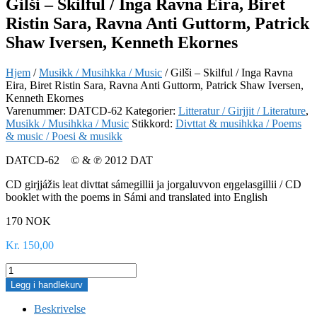
Gilši – Skilful / Inga Ravna Eira, Biret
Ristin Sara, Ravna Anti Guttorm, Patrick
Shaw Iversen, Kenneth Ekornes
Hjem
/
Musikk / Musihkka / Music
/ Gilši – Skilful / Inga Ravna
Eira, Biret Ristin Sara, Ravna Anti Guttorm, Patrick Shaw Iversen,
Kenneth Ekornes
Varenummer:
DATCD-62
Kategorier:
Litteratur / Girjjit / Literature
,
Musikk / Musihkka / Music
Stikkord:
Divttat & musihkka / Poems
& music / Poesi & musikk
DATCD-62 © & ℗ 2012 DAT
CD girjjážis leat divttat sámegillii ja jorgaluvvon eŋgelasgillii / CD
booklet with the poems in Sámi and translated into English
170 NOK
Kr
150,00
Gilši
–
Legg i handlekurv
Skilful
/
Beskrivelse