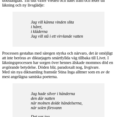
dödslängtan. Till slut växer vreden och hatet fram och leder till
läkning och ny livsglädje:
Jag vill känna vinden slita
i håret,
i kläderna
Jag vill stå i ett virvlande vatten
Processen gestaltas med säregen styrka och närvaro, det är omöjligt
att inte beröras av diktarjagets smärtfyllda väg tillbaka till Livet. I
läkningsprocessen har sorgen över hennes älskade mommos död en
avgörande betydelse. Döden blir, paradoxalt nog, livgivare.
Med sin nya diktsamling framstår Stina Inga alltmer som en av de
mest angelägna samiska poeterna.
Jag hade silver i händerna
den där natten
när molnen dolde händelserna,
när solen försvann
Det var jag