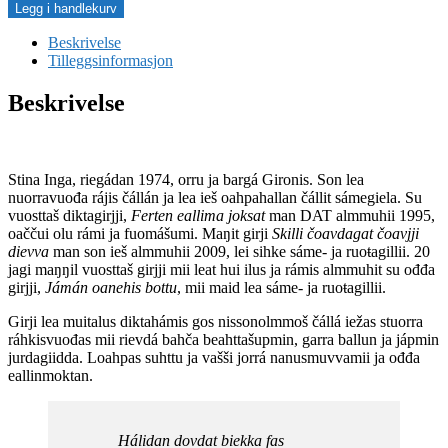
Legg i handlekurv
Beskrivelse
Tilleggsinformasjon
Beskrivelse
Stina Inga, riegádan 1974, orru ja bargá Gironis. Son lea
nuorravuođa rájis čállán ja lea ieš oahpahallan čállit sámegiela. Su
vuosttaš diktagirjji,
Ferten eallima joksat
man DAT almmuhii 1995,
oaččui olu rámi ja fuomášumi. Maŋit girji
Skilli čoavdagat čoavjji
dievva
man son ieš almmuhii 2009, lei sihke sáme- ja ruoŧagillii. 20
jagi maŋŋil vuosttaš girjji mii leat hui ilus ja rámis almmuhit su ođđa
girjji,
Jámán oanehis bottu
, mii maid lea sáme- ja ruoŧagillii.
Girji lea muitalus diktahámis gos nissonolmmoš čállá iežas stuorra
ráhkisvuođas mii rievdá bahča beahttašupmin, garra ballun ja jápmin
jurdagiidda. Loahpas suhttu ja vašši jorrá nanusmuvvamii ja ođđa
eallinmoktan.
Hálidan dovdat biekka fas