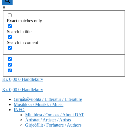
Exact matches only
Search in title
Search in content
Kr
0,00
0
Handlekurv
Kr
0,00
0
Handlekurv
Girjjálašvuohta / Litteratur / Literature
Musihkka / Musikk / Music
INFO
Min birra / Om oss / About DAT
Ártisttat / Artister / Artists
Girječállit / Forfattere / Authors