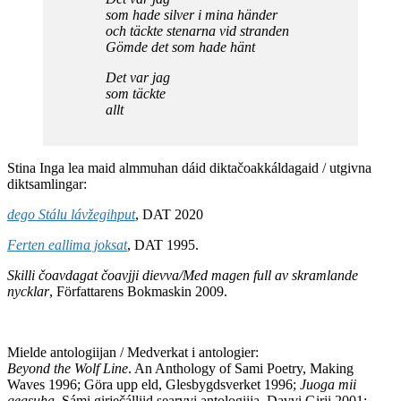
som hade silver i mina händer
och täckte stenarna vid stranden
Gömde det som hade hänt
Det var jag
som täckte
allt
Stina Inga lea maid almmuhan dáid diktačoakkáldagaid / utgivna
diktsamlingar:
dego Stálu lávžegihput
, DAT 2020
Ferten eallima joksat
, DAT 1995.
Skilli čoavdagat čoavjji dievva/Med magen full av skramlande
nycklar
, Författarens Bokmaskin 2009.
Mielde antologiijan / Medverkat i antologier:
Beyond the Wolf Line
. An Anthology of Sami Poetry, Making
Waves 1996; Göra upp eld, Glesbygdsverket 1996;
Juoga mii
geasuha
. Sámi girječálliid searvvi antologiija, Davvi Girji 2001;