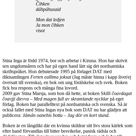
Čihken
dáhpáhusaid
Mon dat ledjen
Ja mon čihken
visot
Stina Inga är född 1974, bor och arbetar i Kiruna. Hon har skrivit
sen ungdomsåren och har på egen hand lärt sig det nordsamiska
skriftspråket. Hon debuterade 1995 på förlaget DAT med
diktsamlingen
Ferten eallima joksat
(Jag måste hinna i kapp livet/ej
översatt till svenska), en bok om ung förälskelse och svek. Boken
fick bra respons och många fina lovord.
2009 gav Stina Marsja, som hon då hette, ut boken S
killi čoavdagat
čoavjji dievva – Med magen full av skramlande nycklar
på eget
förlag. Boken har parallelltext på nordsamiska och svenska. Så är
också fallet med Stina Ingas nya bok som DAT nu har glädjen att
publicera:
Jámán oanehis bottu – Jag dör en kort stund.
Boken är en långdikt där en kvinna skildrar sitt livs stora kärlek som
efter hand förvandlas till bitter besvikelse, panisk rädsla och