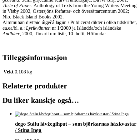
Taste of Paper
. Anthology of Texts from the Young Writers Meeting
in Visby 2002, Östersjöns författar- och översättarcentrum 2002;
Nio, Black Island Books 2002.
Almmuhan divttaid áigečállagiin / Publicerat dikter i olika tidskrifter,
ea.ea/bl. a.:
Lyrikvännen
nr 1/2000 ja Islándda/och isländska
Andblær
, 2000, Timarit um listir, 10. hefti, Höfundar.
Tilleggsinformasjon
Vekt
0,108 kg
Relaterte produkter
Du liker kanskje også…
dego Stálu lávžegihput – som björkarnas häxkvastar
/ Stina Inga