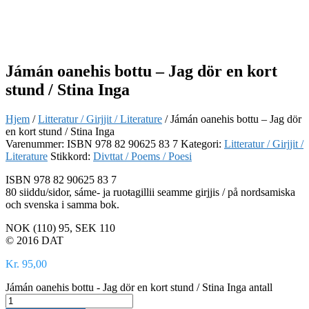
Jámán oanehis bottu – Jag dör en kort
stund / Stina Inga
Hjem
/
Litteratur / Girjjit / Literature
/ Jámán oanehis bottu – Jag dör
en kort stund / Stina Inga
Varenummer:
ISBN 978 82 90625 83 7
Kategori:
Litteratur / Girjjit /
Literature
Stikkord:
Divttat / Poems / Poesi
ISBN 978 82 90625 83 7
80 siiddu/sidor, sáme- ja ruoŧagillii seamme girjjis / på nordsamiska
och svenska i samma bok.
NOK (110) 95, SEK 110
© 2016 DAT
Kr
95,00
Jámán oanehis bottu - Jag dör en kort stund / Stina Inga antall