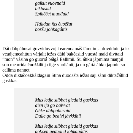
gaikut vuovttaid
biktasiid
Spihččet muođuid
Hálidan fas čuožžut
boršu johkagáttis
Dát dáhpáhusat govviduvvojit earenoamáš fámuin ja dovdduin ja lea
veadjemeahttun várjalit iežas dáid bákčasiid vuostá maid divttaid
”mon” vásiha go guorrá bálgá Eallimii. Su áhku jápmima maŋŋil
son mearrida čuožžilit ja iige vuollánit, ja nu gártá áhku jápmin su
eallima nannet.
Ođđa diktačoakkáldagain Stina duođašta iežas saji sámi diktačálliid
gaskkas.
Mus ledje silbbat gieđaid gaskkas
dien ija go balvvat
čihke dáhpáhusaid
Dalle go beaivi jávkkihii
Mus ledje silbbat gieđaid gaskkas
gokčen geđggiid johkagáttis