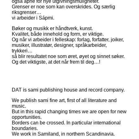
også åpne for nye utgivningsmuligheter.
Grenser er noe som kan overskrides. Og særlig
riksgrenser…
vi arbeider i Sápmi.
Bøker og musikk er håndtverk, kunst.
Kvalitet, både innehold og form, er viktige.
Og når vi arbeider i felleskap: forlag, forfatter, joiker,
musiker, illustratør, designer, språkarbeider,
trykkeri…
så blir resultatet noe som øret, øyet og sinnet søker.
Og det viktigste, at det når frem til deg…!
DAT is sami publishing house and record company.
We publish sami fine art, first of all literature and
music.
But in this rapid changing times we are open for new
opportunities.
Borders can be crossed. In particular international
boundaries.
We work in Samiland, in northern Scandinavia.