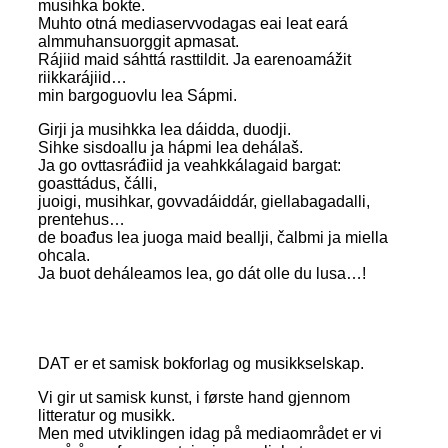
musihka bokte.
Muhto otná mediaservvodagas eai leat eará
almmuhansuorggit apmasat.
Rájiid maid sáhttá rasttildit. Ja earenoamážit
riikkarájiid…
min bargoguovlu lea Sápmi.
Girji ja musihkka lea dáidda, duodji.
Sihke sisdoallu ja hápmi lea dehálaš.
Ja go ovttasráđiid ja veahkkálagaid bargat:
goasttádus, čálli,
juoigi, musihkar, govvadáiddár, giellabagadalli,
prentehus…
de boađus lea juoga maid beallji, čalbmi ja miella
ohcala.
Ja buot deháleamos lea, go dát olle du lusa…!
DAT er et samisk bokforlag og musikkselskap.
Vi gir ut samisk kunst, i første hand gjennom
litteratur og musikk.
Men med utviklingen idag på mediaområdet er vi