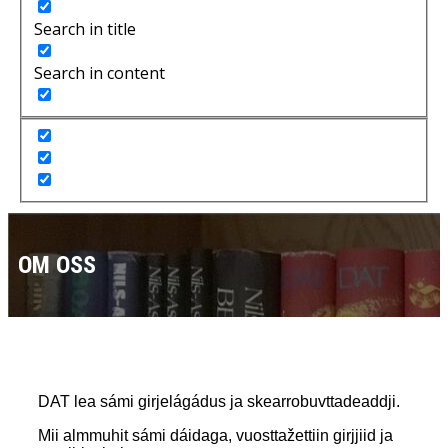
Search in title
Search in content
OM OSS
DAT lea sámi girjelágádus ja skearrobuvttadeaddji.
Mii almmuhit sámi dáidaga, vuosttažettiin girjjiid ja