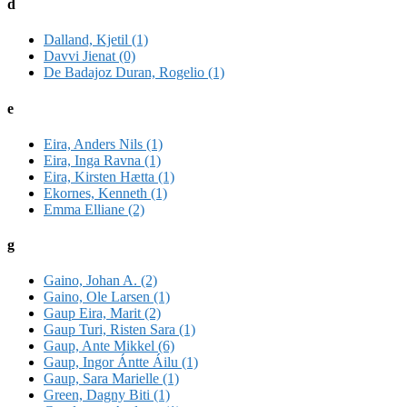
d
Dalland, Kjetil (1)
Davvi Jienat (0)
De Badajoz Duran, Rogelio (1)
e
Eira, Anders Nils (1)
Eira, Inga Ravna (1)
Eira, Kirsten Hætta (1)
Ekornes, Kenneth (1)
Emma Elliane (2)
g
Gaino, Johan A. (2)
Gaino, Ole Larsen (1)
Gaup Eira, Marit (2)
Gaup Turi, Risten Sara (1)
Gaup, Ante Mikkel (6)
Gaup, Ingor Ántte Áilu (1)
Gaup, Sara Marielle (1)
Green, Dagny Biti (1)