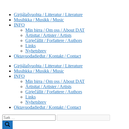
Skip
to
Girjjálašvuohta / Litteratur / Literature
content
Musihkka / Musikk / Music
INFO
Min birra / Om oss / About DAT
Ártisttat / Artister / Artists
Girječállit / Forfattere / Authors
Links
Nyhetsbrev
Oktavuođadieđut / Kontakt / Contact
Girjjálašvuohta / Litteratur / Literature
Musihkka / Musikk / Music
INFO
Min birra / Om oss / About DAT
Ártisttat / Artister / Artists
Girječállit / Forfattere / Authors
Links
Nyhetsbrev
Oktavuođadieđut / Kontakt / Contact