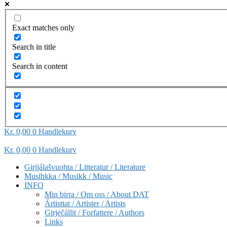
Exact matches only
Search in title
Search in content
Kr
0,00
0
Handlekurv
Kr
0,00
0
Handlekurv
Girjjálašvuohta / Litteratur / Literature
Musihkka / Musikk / Music
INFO
Min birra / Om oss / About DAT
Ártisttat / Artister / Artists
Girječállit / Forfattere / Authors
Links