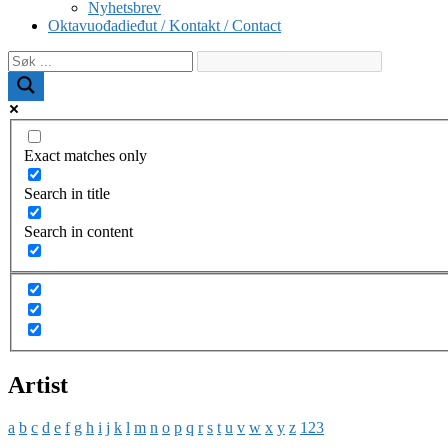
Nyhetsbrev
Oktavuođadieđut / Kontakt / Contact
Exact matches only
Search in title
Search in content
Artist
a
b
c
d
e
f
g
h
i
j
k
l
m
n
o
p
q
r
s
t
u
v
w
x
y
z
123