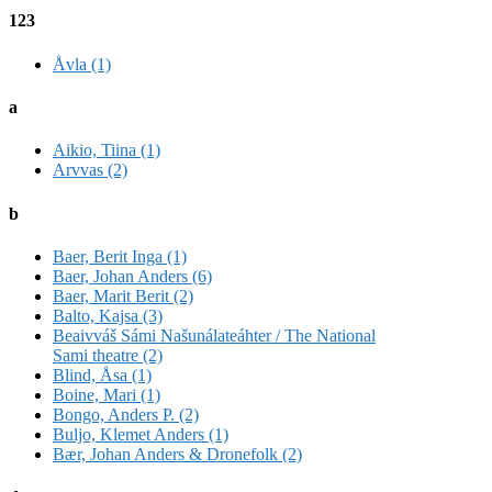
123
Åvla (1)
a
Aikio, Tiina (1)
Arvvas (2)
b
Baer, Berit Inga (1)
Baer, Johan Anders (6)
Baer, Marit Berit (2)
Balto, Kajsa (3)
Beaivváš Sámi Našunálateáhter / The National
Sami theatre (2)
Blind, Åsa (1)
Boine, Mari (1)
Bongo, Anders P. (2)
Buljo, Klemet Anders (1)
Bær, Johan Anders & Dronefolk (2)