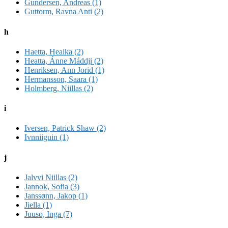
Gundersen, Andreas (1)
Guttorm, Ravna Anti (2)
h
Haetta, Heaika (2)
Heatta, Ánne Máddji (2)
Henriksen, Ann Jorid (1)
Hermansson, Saara (1)
Holmberg, Niillas (2)
i
Iversen, Patrick Shaw (2)
Ivnniiguin (1)
j
Jalvvi Niillas (2)
Jannok, Sofia (3)
Janssønn, Jakop (1)
Jiella (1)
Juuso, Inga (7)