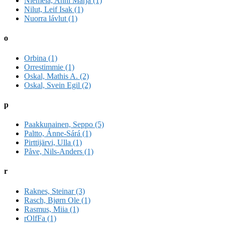
Niemelä, Anni Marja (1)
Nilut, Leif Isak (1)
Nuorra lávlut (1)
o
Orbina (1)
Orrestimmie (1)
Oskal, Mathis A. (2)
Oskal, Svein Egil (2)
p
Paakkunainen, Seppo (5)
Paltto, Ánne-Sárá (1)
Pirttijärvi, Ulla (1)
Påve, Nils-Anders (1)
r
Raknes, Steinar (3)
Rasch, Bjørn Ole (1)
Rasmus, Miia (1)
rOlfFa (1)