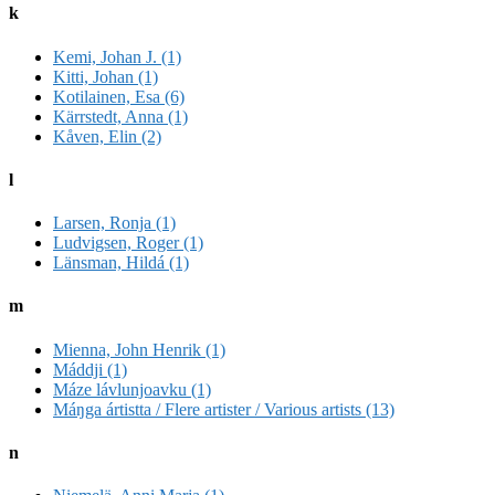
k
Kemi, Johan J. (1)
Kitti, Johan (1)
Kotilainen, Esa (6)
Kärrstedt, Anna (1)
Kåven, Elin (2)
l
Larsen, Ronja (1)
Ludvigsen, Roger (1)
Länsman, Hildá (1)
m
Mienna, John Henrik (1)
Máddji (1)
Máze lávlunjoavku (1)
Máŋga ártistta / Flere artister / Various artists (13)
n