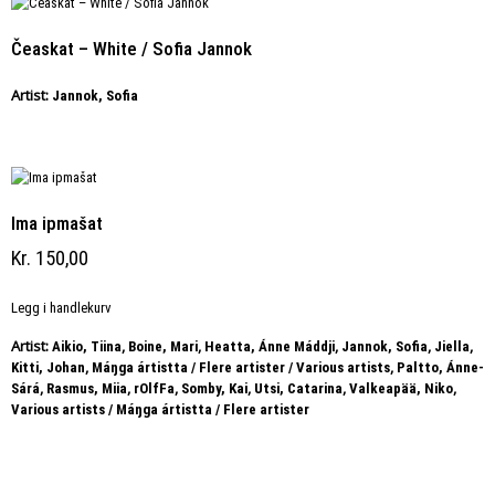
Čeaskat – White / Sofia Jannok
Artist:
Jannok, Sofia
Ima ipmašat
Kr
150,00
Legg i handlekurv
Artist:
,
,
,
,
,
Aikio, Tiina
Boine, Mari
Heatta, Ánne Máddji
Jannok, Sofia
Jiella
,
,
Kitti, Johan
Máŋga ártistta / Flere artister / Various artists
Paltto, Ánne-
,
,
,
,
,
,
Sárá
Rasmus, Miia
rOlfFa
Somby, Kai
Utsi, Catarina
Valkeapää, Niko
Various artists / Máŋga ártistta / Flere artister