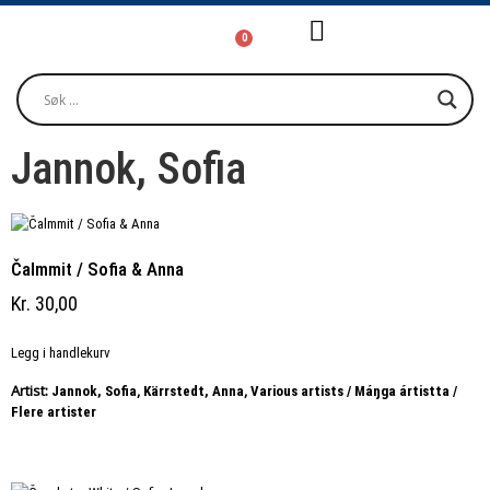
0
Girjjálašvuohta / Litteratur / Litera
Musihkka / Musi
Oktavuođadieđut / Kontakt / Contact
Jannok, Sofia
Čalmmit / Sofia & Anna
Kr
30,00
Legg i handlekurv
Artist:
,
,
Jannok, Sofia
Kärrstedt, Anna
Various artists / Máŋga ártistta /
Flere artister