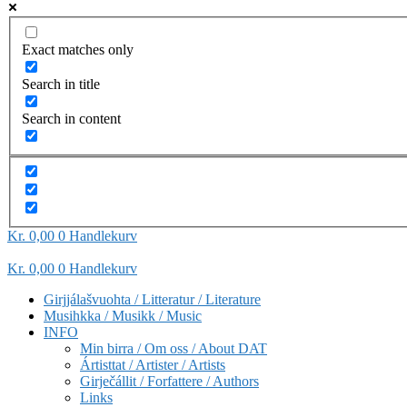
Exact matches only
Search in title
Search in content
Kr
0,00
0
Handlekurv
Kr
0,00
0
Handlekurv
Girjjálašvuohta / Litteratur / Literature
Musihkka / Musikk / Music
INFO
Min birra / Om oss / About DAT
Ártisttat / Artister / Artists
Girječállit / Forfattere / Authors
Links