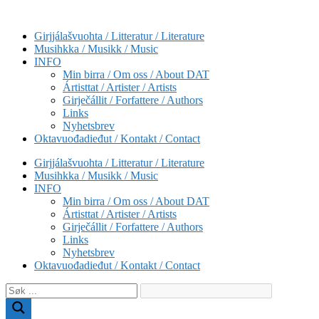
Skip
to
Girjjálašvuohta / Litteratur / Literature
content
Musihkka / Musikk / Music
INFO
Min birra / Om oss / About DAT
Ártisttat / Artister / Artists
Girječállit / Forfattere / Authors
Links
Nyhetsbrev
Oktavuođadieđut / Kontakt / Contact
Girjjálašvuohta / Litteratur / Literature
Musihkka / Musikk / Music
INFO
Min birra / Om oss / About DAT
Ártisttat / Artister / Artists
Girječállit / Forfattere / Authors
Links
Nyhetsbrev
Oktavuođadieđut / Kontakt / Contact