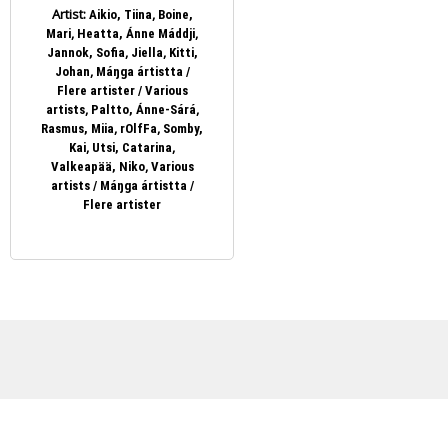
Artist:
,
Aikio, Tiina
Boine,
,
,
Mari
Heatta, Ánne Máddji
,
,
Jannok, Sofia
Jiella
Kitti,
,
Johan
Máŋga ártistta /
Flere artister / Various
,
,
artists
Paltto, Ánne-Sárá
,
,
Rasmus, Miia
rOlfFa
Somby,
,
,
Kai
Utsi, Catarina
,
Valkeapää, Niko
Various
artists / Máŋga ártistta /
Flere artister