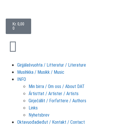
Kr
0,00
0
Girjjálašvuohta / Litteratur / Literature
Musihkka / Musikk / Music
INFO
Min birra / Om oss / About DAT
Ártisttat / Artister / Artists
Girječállit / Forfattere / Authors
Links
Nyhetsbrev
Oktavuođadieđut / Kontakt / Contact