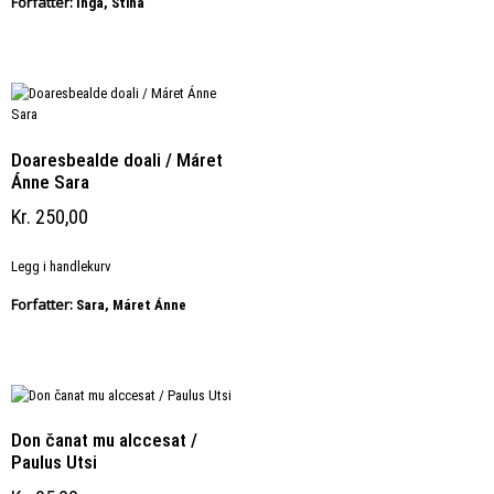
Forfatter:
Inga, Stina
Doaresbealde doali / Máret
Ánne Sara
Kr
250,00
Legg i handlekurv
Forfatter:
Sara, Máret Ánne
Don čanat mu alccesat /
Paulus Utsi