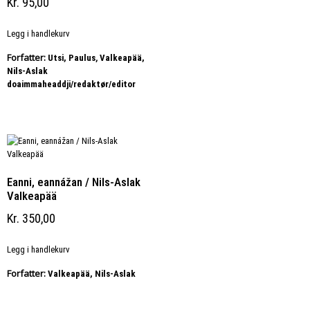
Kr
95,00
Legg i handlekurv
Forfatter:
,
Utsi, Paulus
Valkeapää,
Nils-Aslak
doaimmaheaddji/redaktør/editor
Eanni, eannážan / Nils-Aslak
Valkeapää
Kr
350,00
Legg i handlekurv
Forfatter:
Valkeapää, Nils-Aslak