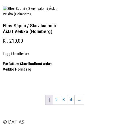
Ellos Sápmi / Skuvllaalbmá
Áslat Veikko (Holmberg)
Kr
210,00
Legg i handlekurv
Forfatter:
Skuvllaalbmá Áslat
Veikko Holmberg
1
2
3
4
→
© DAT AS