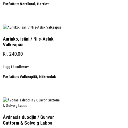
Forfatter:
Nordlund, Harriet
Aurinko, isäni / Nils-Aslak
Valkeapää
Kr
240,00
Legg i handlekurv
Forfatter:
Valkeapää, Nils-Aslak
Ávdnasis duodjin / Gunvor
Guttorm & Solveig Labba