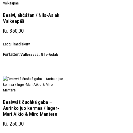
Beaivi, áhčážan / Nils-Aslak
Valkeapää
Kr
350,00
Legg i handlekurv
Forfatter:
Valkeapää, Nils-Aslak
Beaivváš čuohká gaba –
Aurinko juo kermaa / Inger-
Mari Aikio & Miro Mantere
Kr
250,00