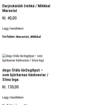
Darjeskáiddi čiehká / Mihkkal
Marastat
Kr
40,00
Legg i handlekurv
Forfatter:
Marastat, Mihkkal
dego Stálu lávžegihput –
som björkarnas häxkvastar /
Stina Inga
Kr
130,00
Legg i handlekurv