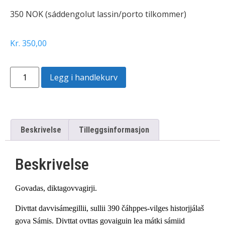
350 NOK (sáddengolut lassin/porto tilkommer)
Kr
350,00
Legg i handlekurv
Beskrivelse
Tilleggsinformasjon
Beskrivelse
Govadas, diktagovvagirji.
Divttat davvisámegillii, sullii 390 čáhppes-vilges historjjálaš
gova Sámis. Divttat ovttas govaiguin lea mátki sámiid