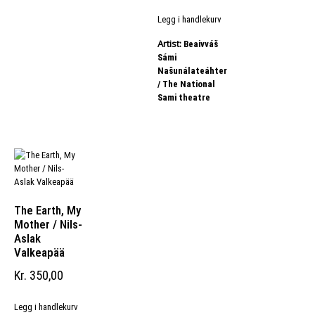
Legg i handlekurv
Artist:
Beaivváš
Sámi
Našunálateáhter
/ The National
Sami theatre
The Earth, My
Mother / Nils-
Aslak
Valkeapää
Kr
350,00
Legg i handlekurv