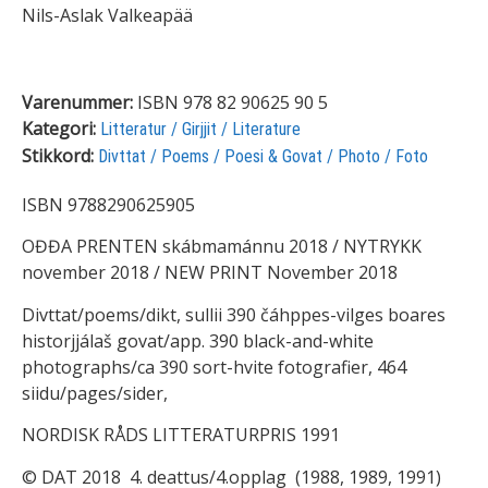
Nils-Aslak Valkeapää
Varenummer:
ISBN 978 82 90625 90 5
Kategori:
Litteratur / Girjjit / Literature
Stikkord:
Divttat / Poems / Poesi & Govat / Photo / Foto
ISBN 9788290625905
OĐĐA PRENTEN skábmamánnu 2018 / NYTRYKK
november 2018 / NEW PRINT November 2018
Divttat/poems/dikt, sullii 390 čáhppes-vilges boares
historjjálaš govat/app. 390 black-and-white
photographs/ca 390 sort-hvite fotografier, 464
siidu/pages/sider,
NORDISK RÅDS LITTERATURPRIS 1991
© DAT 2018 4. deattus/4.opplag (1988, 1989, 1991)