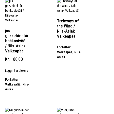
Trekways of
the Wind /
jus
Nils-Aslak
gazzebiehtár
Valkeapää
bohkosivččii
/ Nils-Aslak
Forfatter:
Valkeapää
Valkeapää, Nils-
Aslak
Kr
160,00
Legg i handlekurv
Forfatter:
Valkeapää, Nils-
Aslak