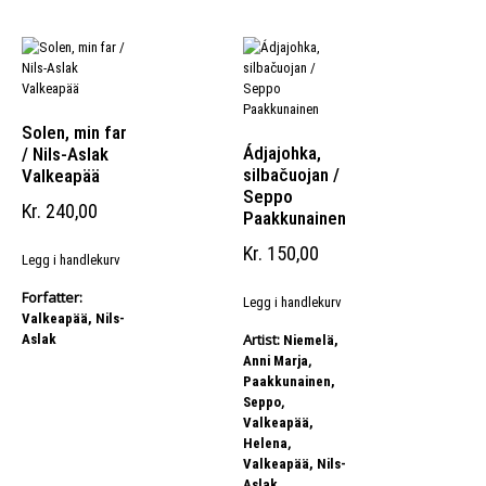
Solen, min far
Ádjajohka,
/ Nils-Aslak
silbačuojan /
Valkeapää
Seppo
Kr
240,00
Paakkunainen
Kr
150,00
Legg i handlekurv
Forfatter:
Legg i handlekurv
Valkeapää, Nils-
Artist:
Aslak
Niemelä,
,
Anni Marja
Paakkunainen,
,
Seppo
Valkeapää,
,
Helena
Valkeapää, Nils-
Aslak