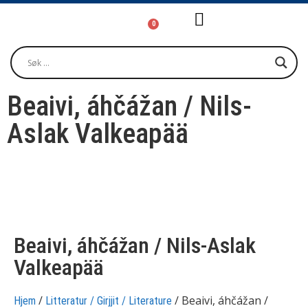
0
Girjjálašvuohta / Litteratur / Litera
Musihkka / Musi
Oktavuođadieđut / Kontakt / Contact
Beaivi, áhčážan / Nils-
Aslak Valkeapää
Beaivi, áhčážan / Nils-Aslak
Valkeapää
/
/ Beaivi, áhčážan /
Hjem
Litteratur / Girjjit / Literature