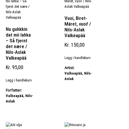
Vuoi, Biret-
Máret, vuoi! /
Nu guhkkin
Nils-Aslak
dat mii lahka
Valkeapää
– Så fjernt
Kr
150,00
det nære /
Nils-Aslak
Valkeapää
Legg i handlekurv
Kr
95,00
Artist:
Valkeapää, Nils-
Aslak
Legg i handlekurv
Forfatter:
Valkeapää, Nils-
Aslak