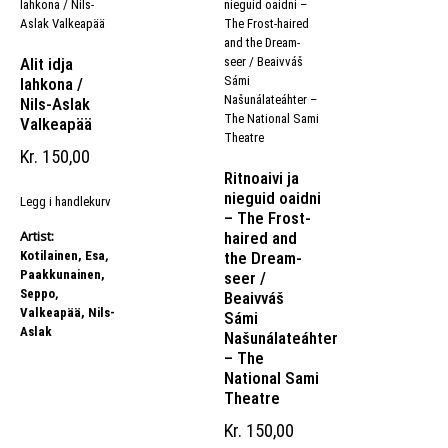
Alit idja
lahkona /
Nils-Aslak
Valkeapää
Kr
150,00
Ritnoaivi ja
nieguid oaidni
Legg i handlekurv
– The Frost-
Artist:
haired and
,
Kotilainen, Esa
the Dream-
Paakkunainen,
seer /
,
Seppo
Beaivváš
Valkeapää, Nils-
Sámi
Aslak
Našunálateáhter
– The
National Sami
Theatre
Kr
150,00