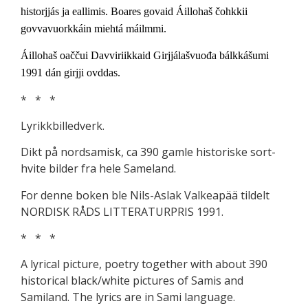
historjjás ja eallimis. Boares govaid Áillohaš čohkkii
govvavuorkkáin miehtá máilmmi.
Áillohaš oaččui Davviriikkaid Girjjálašvuođa bálkkášumi
1991 dán girjji ovddas.
* * *
Lyrikkbilledverk.
Dikt på nordsamisk, ca 390 gamle historiske sort-
hvite bilder fra hele Sameland.
For denne boken ble Nils-Aslak Valkeapää tildelt
NORDISK RÅDS LITTERATURPRIS 1991.
* * *
A lyrical picture, poetry together with about 390
historical black/white pictures of Samis and
Samiland. The lyrics are in Sami language.