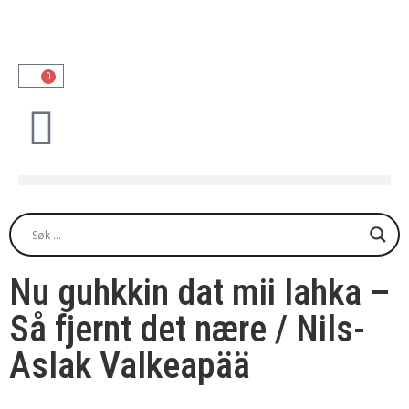
0
Nu guhkkin dat mii lahka –
Så fjernt det nære / Nils-
Aslak Valkeapää