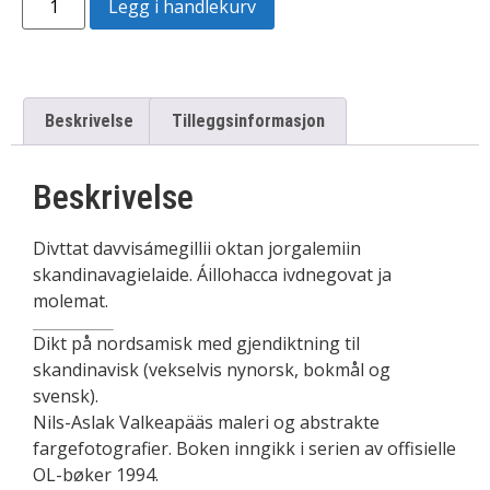
Legg i handlekurv
Beskrivelse
Tilleggsinformasjon
Beskrivelse
Divttat davvisámegillii oktan jorgalemiin
skandinavagielaide. Áillohacca ivdnegovat ja
molemat.
Dikt på nordsamisk med gjendiktning til
skandinavisk (vekselvis nynorsk, bokmål og
svensk).
Nils-Aslak Valkeapääs maleri og abstrakte
fargefotografier. Boken inngikk i serien av offisielle
OL-bøker 1994.