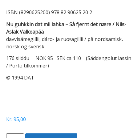
ISBN (8290625200) 978 82 90625 20 2
Nu guhkkin dat mii lahka – Så fjernt det nære / Nils-
Aslak Valkeapää
davvisámegillii, dáro- ja ruoŧagillii / på nordsamisk,
norsk og svensk
176 siiddu NOK 95 SEK ca 110 (Sáddengolut lassin
/ Porto tilkommer)
© 1994 DAT
Kr
95,00