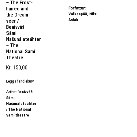
– The Frost-
Forfatter:
haired and
Valkeapää, Nils-
the Dream-
Aslak
seer /
Beaivváš
Sámi
Našunálateáhter
– The
National Sami
Theatre
Kr
150,00
Legg i handlekurv
Artist:
Beaivváš
Sámi
Našunálateáhter
/ The National
Sami theatre