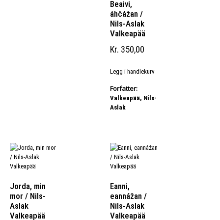
Beaivi,
áhčážan /
Nils-Aslak
Valkeapää
Kr
350,00
Legg i handlekurv
Forfatter:
Valkeapää, Nils-
Aslak
Jorda, min
Eanni,
mor / Nils-
eannážan /
Aslak
Nils-Aslak
Valkeapää
Valkeapää