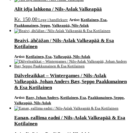
Alit idja lahkona / Nils-Aslak Valkeapää
Kr
150,00
Legg i handlekurv
Artist:
Kotilainen, Esa
,
Paakkunainen, Seppo
,
Valkeapää, Nils-Aslak
Beaivi, áhčážan / Nils-Aslak Valkeapää & Esa
Kotilainen
Artist:
Kotilainen, Esa
,
Valkeapää, Nils-Aslak
Dálveleaikkat – Wintergames / Nils-Aslak
Valkeapää, Johan Anders Bær, Seppo Paakkunainen
& Esa Kotilainen
Artist:
Baer, Johan Anders
,
Kotilainen, Esa
,
Paakkunainen, Seppo
,
Valkeapää, Nils-Aslak
Eanan, eallima eadni / Nils-Aslak Valkeapää & Esa
Kotilainen