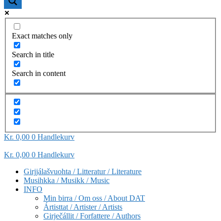
Exact matches only
Search in title
Search in content
Kr
0,00
0
Handlekurv
Kr
0,00
0
Handlekurv
Girjjálašvuohta / Litteratur / Literature
Musihkka / Musikk / Music
INFO
Min birra / Om oss / About DAT
Ártisttat / Artister / Artists
Girječállit / Forfattere / Authors