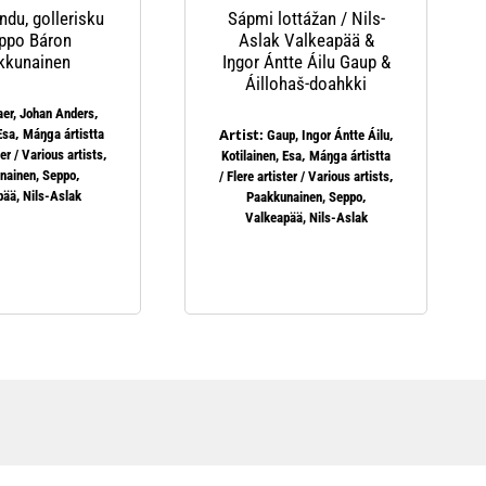
ndu, gollerisku
Sápmi lottážan / Nils-
ppo Báron
Aslak Valkeapää &
kkunainen
Iŋgor Ántte Áilu Gaup &
Áillohaš-doahkki
,
aer, Johan Anders
,
Artist:
,
Esa
Máŋga ártistta
Gaup, Ingor Ántte Áilu
,
,
ter / Various artists
Kotilainen, Esa
Máŋga ártistta
,
,
nainen, Seppo
/ Flere artister / Various artists
,
ää, Nils-Aslak
Paakkunainen, Seppo
Valkeapää, Nils-Aslak