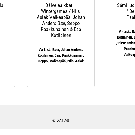
ls-
Dálveleaikkat –
Sámi luo
Wintergames / Nils-
/ Se
Aslak Valkeapää, Johan
Paa
Anders Bær, Seppo
Paakkunainen & Esa
Artist:
B
Kotilainen
Kotilainen, 
/ Flere artis
Paakku
Artist:
,
Baer, Johan Anders
Valkeap
,
Kotilainen, Esa
Paakkunainen,
,
Seppo
Valkeapää, Nils-Aslak
© DAT AS