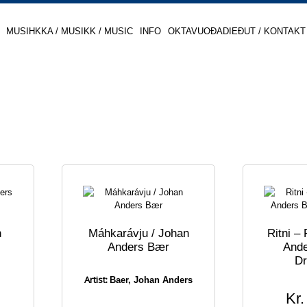
MUSIHKKA / MUSIKK / MUSIC
INFO
OKTAVUOĐADIEĐUT / KONTAKT
n
Máhkarávju / Johan
Ritni – 
Anders Bær
And
Dr
Artist:
Baer, Johan Anders
Kr