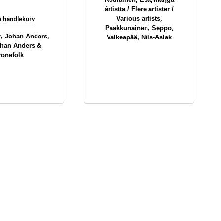
ártistta / Flere artister /
,
Various artists
i handlekurv
,
Paakkunainen, Seppo
,
r, Johan Anders
Valkeapää, Nils-Aslak
ohan Anders &
ronefolk