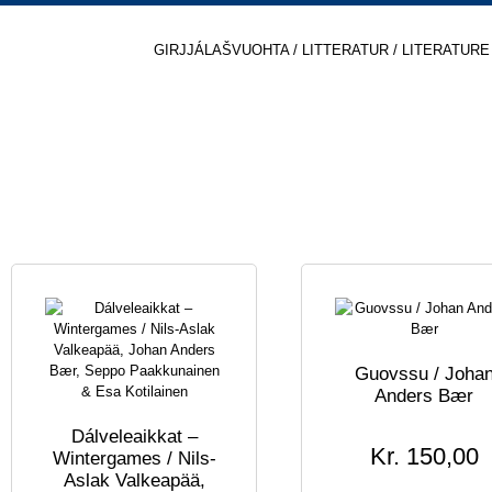
GIRJJÁLAŠVUOHTA / LITTERATUR / LITERATURE
BAER, JOHAN ANDERS
Guovssu / Joha
Anders Bær
Dálveleaikkat –
Kr
150,00
Wintergames / Nils-
Aslak Valkeapää,