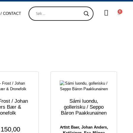
0
 / CONTACT
Frost / Johan
Sámi luondu,
ers Bær &
gollerisku / Seppo
onefolk
Báron Paakkunainen
Artist:
,
Baer, Johan Anders
150,00
,
Kotilainen, Esa
Máŋga