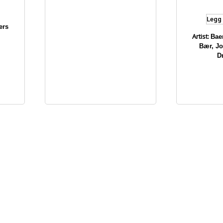
Legg 
ers
Artist:
Bae
Bær, J
D