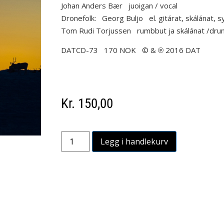
Johan Anders Bær juoigan / vocal
Dronefolk: Georg Buljo el. gitárat, skálánat, sy
Tom Rudi Torjussen rumbbut ja skálánat /dru
DATCD-73 170 NOK © & ℗ 2016 DAT
Kr
150,00
Legg i handlekurv