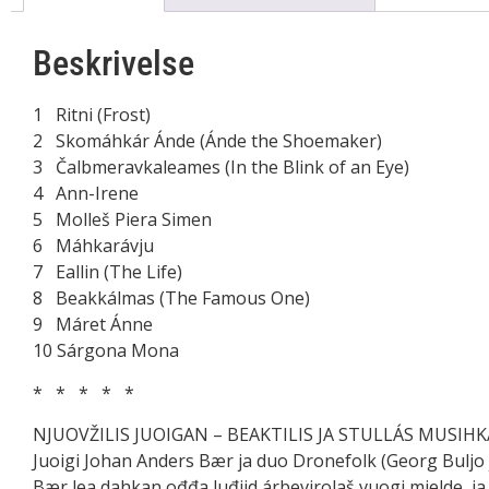
Beskrivelse
1 Ritni (Frost)
2 Skomáhkár Ánde (Ánde the Shoemaker)
3 Čalbmeravkaleames (In the Blink of an Eye)
4 Ann-Irene
5 Molleš Piera Simen
6 Máhkarávju
7 Eallin (The Life)
8 Beakkálmas (The Famous One)
9 Máret Ánne
10 Sárgona Mona
* * * * *
NJUOVŽILIS JUOIGAN – BEAKTILIS JA STULLÁS MUSIHK
Juoigi Johan Anders Bær ja duo Dronefolk (Georg Buljo 
Bær lea dahkan ođđa luđiid árbevirolaš vuogi mielde, j