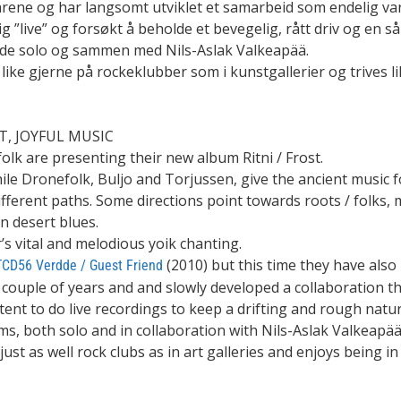
årene og har langsomt utviklet et samarbeid som endelig var 
ig ”live” og forsøkt å beholde et bevegelig, rått driv og en s
både solo og sammen med Nils-Aslak Valkeapää.
 like gjerne på rockeklubber som i kunstgallerier og trives l
, JOYFUL MUSIC
k are presenting their new album Ritni / Frost.
ile Dronefolk, Buljo and Torjussen, give the ancient music
ifferent paths. Some directions point towards roots / folks, 
n desert blues.
s vital and melodious yoik chanting.
(2010) but this time they have also 
CD56 Verdde / Guest Friend
ouple of years and and slowly developed a collaboration that
xtent to do live recordings to keep a drifting and rough natur
s, both solo and in collaboration with Nils-Aslak Valkeapää
st as well rock clubs as in art galleries and enjoys being in 