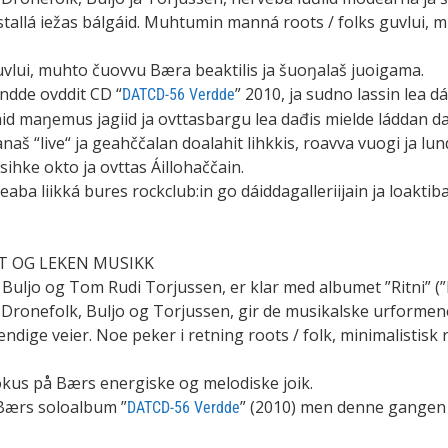
allá iežas bálgáid. Muhtumin manná roots / folks guvlui, min
vlui, muhto čuovvu Bæra beaktilis ja šuoŋalaš juoigama.
Ándde ovddit CD “
” 2010, ja sudno lassin lea 
DATCD-56 Verdde
d maŋemus jagiid ja ovttasbargu lea dađis mielde láddan das
naš “live“ ja geahččalan doalahit lihkkis, roavva vuogi ja lu
hke okto ja ovttas Áillohaččain.
heaba liikká bures rockclub:in go dáiddagalleriijain ja loak
NT OG LEKEN MUSIKK
ljo og Tom Rudi Torjussen, er klar med albumet ”Ritni” (”F
s Dronefolk, Buljo og Torjussen, gir de musikalske urforme
ndige veier. Noe peker i retning roots / folk, minimalistisk
kus på Bærs energiske og melodiske joik.
Bærs soloalbum ”
” (2010) men denne gangen 
DATCD-56 Verdde