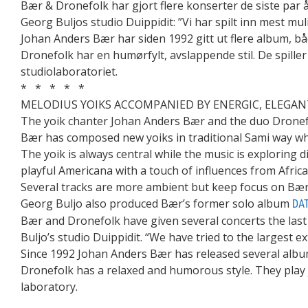
Bær & Dronefolk har gjort flere konserter de siste par 
Georg Buljos studio Duippidit: ”Vi har spilt inn mest mul
Johan Anders Bær har siden 1992 gitt ut flere album, 
Dronefolk har en humørfylt, avslappende stil. De spiller
studiolaboratoriet.
* * * * *
MELODIUS YOIKS ACCOMPANIED BY ENERGIC, ELEGANT
The yoik chanter Johan Anders Bær and the duo Dronefol
Bær has composed new yoiks in traditional Sami way wh
The yoik is always central while the music is exploring d
playful Americana with a touch of influences from Africa
Several tracks are more ambient but keep focus on Bær’
Georg Buljo also produced Bær’s former solo album
DAT
Bær and Dronefolk have given several concerts the last c
Buljo’s studio Duippidit. “We have tried to the largest e
Since 1992 Johan Anders Bær has released several album
Dronefolk has a relaxed and humorous style. They play ju
laboratory.