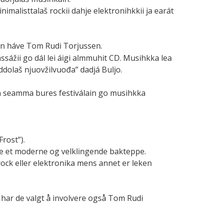
imalisttalaš rockii dahje elektronihkkii ja earát
dán háve Tom Rudi Torjussen.
sážii go dál lei áigi almmuhit CD. Musihkka lea
nddolaš njuovžilvuođa” dadjá Buljo.
tiba seamma bures festiválain go musihkka
rost”).
ne et moderne og velklingende bakteppe.
 rock eller elektronika mens annet er leken
har de valgt å involvere også Tom Rudi