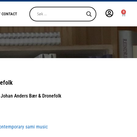
0
/ CONTACT
efolk
 / Johan Anders Bær & Dronefolk
 contemporary sami music