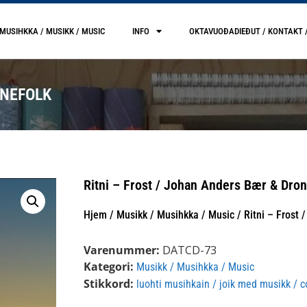
MUSIHKKA / MUSIKK / MUSIC
INFO
OKTAVUOĐADIEĐUT / KONTAKT 
ONEFOLK
Ritni – Frost / Johan Anders Bær & Dron
Hjem
/
Musikk / Musihkka / Music
/ Ritni – Frost
Varenummer:
DATCD-73
Kategori:
Musikk / Musihkka / Music
Stikkord:
luohti musihkain / joik med musikk /