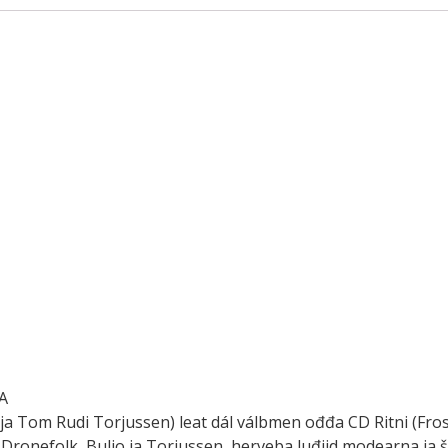
A
ja Tom Rudi Torjussen) leat dál válbmen ođđa CD Ritni (Fros
a Dronefolk, Buljo ja Torjussen, herveba luđiid modearna ja