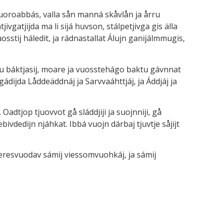
tuoroabbás, valla sån manná skåvlån ja årru
ivgatjijda ma li sijá huvson, stálpetjivga gis älla
sstij háledit, ja rádnastallat Álujn ganijálmmugis,
httu báktjasij, moare ja vuosstehágo baktu gávnnat
gádijda Låddeäddnáj ja Sarvvaáhttjáj, ja Áddjáj ja
adtjop tjuovvot gå sláddjiji ja suojnniji, gå
ebivdedijn njáhkat. Ibbá vuojn dárbaj tjuvtje såjijt
gieresvuodav sámij viessomvuohkáj, ja sámij