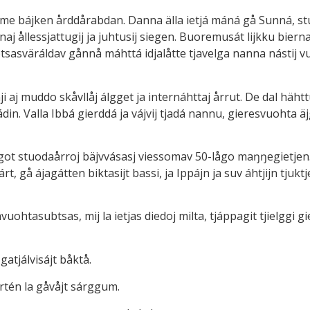
vusáme bájken årddårabdan. Danna älla ietjá máná gå Sunná, s
j ållessjattugij ja juhtusij siegen. Buoremusát lijkku biernatj
tsasväráldav gånnå máhttá idjalåtte tjavelga nanna nástij vuo
nji aj muddo skåvllåj álgget ja internáhttaj årrut. De dal hä
in. Valla Ibbá gierddá ja vájvij tjadá nannu, gieresvuohta äj
got stuodaårroj bäjvvásasj viessomav 50-lågo maŋŋegietjen. O
, gå ájagátten biktasijt bassi, ja Ippájn ja suv áhtjijn tjuktj
ohtasubtsas, mij la ietjas diedoj milta, tjáppagit tjielggi 
 gatjálvisájt båktå.
ertén la gåvåjt sárggum.