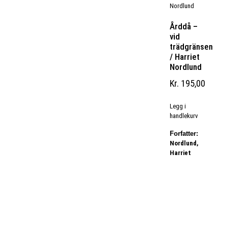
Årddå –
vid
trädgränsen
/ Harriet
Nordlund
Kr
195,00
Legg i
handlekurv
Forfatter:
Nordlund,
Harriet