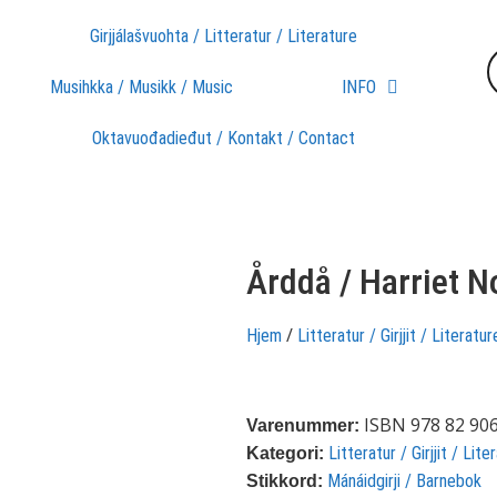
Girjjálašvuohta / Litteratur / Literature
Musihkka / Musikk / Music
INFO
Oktavuođadieđut / Kontakt / Contact
Årddå / Harriet N
/
Hjem
Litteratur / Girjjit / Literatur
ISBN 978 82 906
Varenummer:
Litteratur / Girjjit / Lite
Kategori:
Mánáidgirji / Barnebok
Stikkord: