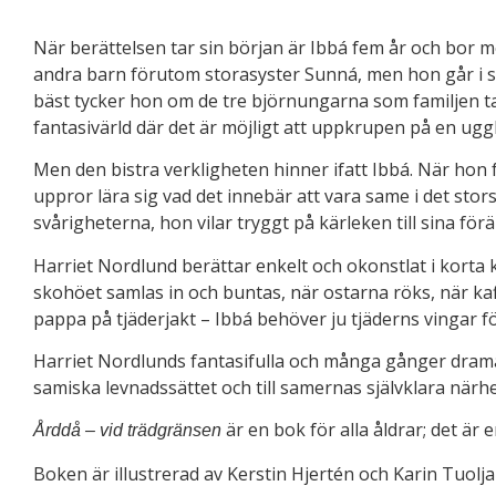
När berättelsen tar sin början är Ibbá fem år och bor me
andra barn förutom storasyster Sunná, men hon går i sko
bäst tycker hon om de tre björnungarna som familjen tar 
fantasivärld där det är möjligt att uppkrupen på en uggl
Men den bistra verkligheten hinner ifatt Ibbá. När hon f
uppror lära sig vad det innebär att vara same i det st
svårigheterna, hon vilar tryggt på kärleken till sina för
Harriet Nordlund berättar enkelt och okonstlat i korta ka
skohöet samlas in och buntas, när ostarna röks, när kaf
pappa på tjäderjakt – Ibbá behöver ju tjäderns vingar fö
Harriet Nordlunds fantasifulla och många gånger drama
samiska levnadssättet och till samernas självklara närhet
är en bok för alla åldrar; det är
Årddå – vid trädgränsen
Boken är illustrerad av Kerstin Hjertén och Karin Tuolja