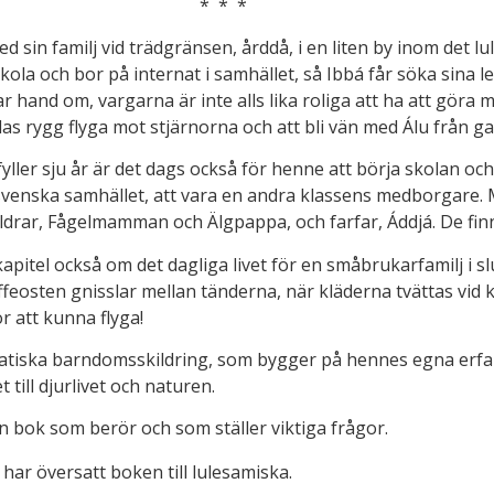
* * *
d sin familj vid trädgränsen, årddå, i en liten by inom det 
la och bor på internat i samhället, så Ibbá får söka sina l
hand om, vargarna är inte alls lika roliga att ha att göra me
as rygg flyga mot stjärnorna och att bli vän med Álu från ga
yller sju år är det dags också för henne att börja skolan oc
orsvenska samhället, att vara en andra klassens medborgare
äldrar, Fågelmamman och Älgpappa, och farfar, Áddjá. De finns
pitel också om det dagliga livet för en småbrukarfamilj i slu
feosten gnisslar mellan tänderna, när kläderna tvättas vid 
r att kunna flyga!
tiska barndomsskildring, som bygger på hennes egna erfaren
 till djurlivet och naturen.
 en bok som berör och som ställer viktiga frågor.
 har översatt boken till lulesamiska.