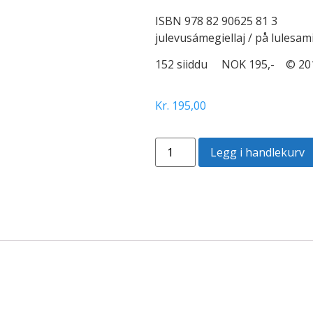
ISBN 978 82 90625 81 3
julevusámegiellaj / på lulesam
152 siiddu NOK 195,- © 20
Kr
195,00
Legg i handlekurv