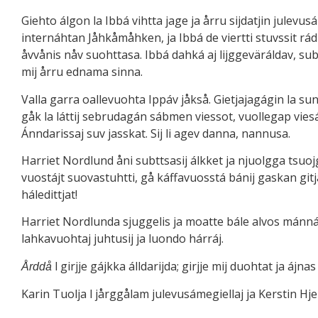
Giehto álgon la Ibbá vihtta jage ja årru sijdatjin jule
internáhtan Jåhkåmåhken, ja Ibbá de viertti stuvssit rádna
åvvånis nåv suohttasa. Ibbá dahká aj lijggeväráldav, sub
mij årru ednama sinna.
Valla garra oallevuohta Ippáv jåkså. Gietjajagágin la su
gåk la láttij sebrudagán sábmen viessot, vuollegap viesád
Ánndarissaj suv jasskat. Sij li agev danna, nannusa.
Harriet Nordlund åni subttsasij álkket ja njuolgga tsuoj
vuostájt suovastuhtti, gå káffavuosstá bánij gaskan gitjárt
háledittjat!
Harriet Nordlunda sjuggelis ja moatte bále alvos mánnávu
lahkavuohtaj juhtusij ja luondo hárráj.
l girjje gájkka álldarijda; girjje mij duohtat ja ájnas
Årddå
Karin Tuolja l jårggålam julevusámegiellaj ja Kerstin Hj