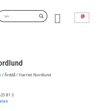
0
ordlund
/ Årddå / Harriet Nordlund
e
25 81 3
rature