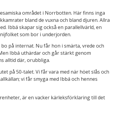
lulesamiska området i Norrbotten. Här finns inga
ekkamrater bland de vuxna och bland djuren. Allra
d. Ibbá skapar sig också en parallellvärld, en
nijfolket som bor i underjorden.
h bo på internat. Nu får hon i smärta, vrede och
. Men Ibbá uthärdar och går stärkt genom
 alltid där, orubbliga.
tet på 50-talet. Vi får vara med när höet slås och
kallkällan; vi får smyga med Ibbá och hennes
heter, är en vacker kärleksförklaring till det