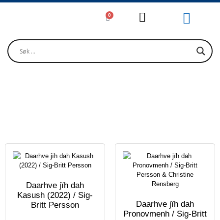
0
Girjjálašvuohta / Litteratur / Litera
Musihkka / Musi
Oktavuođadieđut / Kontakt / Contact
PERSSON, SIG-BRITT
Daarhve jïh dah
Kasush (2022) / Sig-
Daarhve jïh dah
Britt Persson
Pronovmenh / Sig-Britt