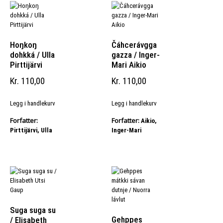
Hoŋkoŋ
Čáhcerávgga
dohkká / Ulla
gazza / Inger-
Pirttijärvi
Mari Aikio
Kr
110,00
Kr
110,00
Legg i handlekurv
Legg i handlekurv
Forfatter:
Forfatter:
Aikio,
Pirttijärvi, Ulla
Inger-Mari
Suga suga su
Gehppes
/ Elisabeth