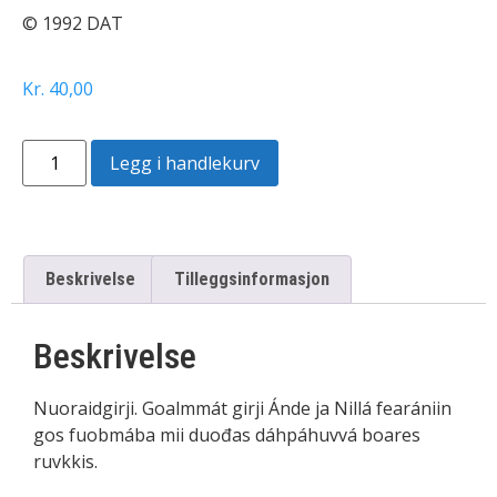
© 1992 DAT
Kr
40,00
Legg i handlekurv
Beskrivelse
Tilleggsinformasjon
Beskrivelse
Nuoraidgirji. Goalmmát girji Ánde ja Nillá fearániin
gos fuobmába mii duođas dáhpáhuvvá boares
ruvkkis.