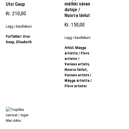
mátkki sávan
Utsi Gaup
dutnje /
Kr
210,00
Nuorra lávlut
Kr
150,00
Legg i handlekurv
Forfatter:
Utsi-
Legg i handlekurv
Gaup, Elisabeth
Artist:
Máŋga
ártistta / Flere
artister /
,
Various artists
,
Nuorra lávlut
Various artists /
Máŋga ártistta /
Flere artister