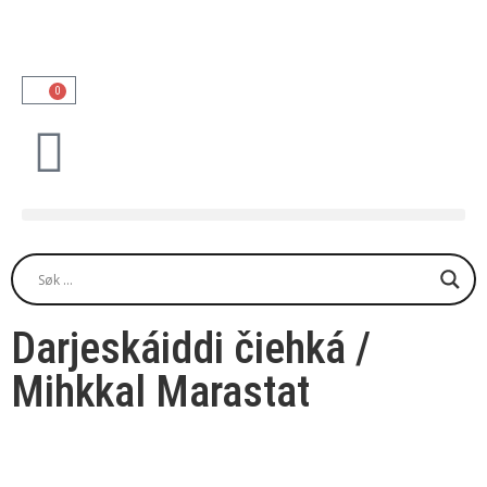
0
Darjeskáiddi čiehká /
Mihkkal Marastat