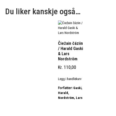
Du liker kanskje også…
Čiežain čáziin
/ Harald Gaski
& Lars
Nordström
Kr
110,00
Legg i handlekurv
Forfatter:
Gaski,
,
Harald
Nordström, Lars