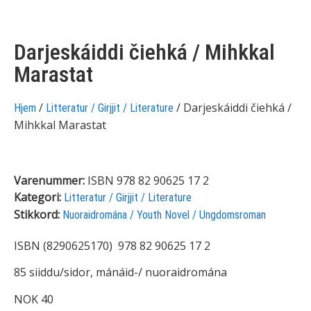
Darjeskáiddi čiehká / Mihkkal
Marastat
/
/ Darjeskáiddi čiehká /
Hjem
Litteratur / Girjjit / Literature
Mihkkal Marastat
Varenummer:
ISBN 978 82 90625 17 2
Kategori:
Litteratur / Girjjit / Literature
Stikkord:
Nuoraidromána / Youth Novel / Ungdomsroman
ISBN (8290625170) 978 82 90625 17 2
85 siiddu/sidor, mánáid-/ nuoraidromána
NOK 40