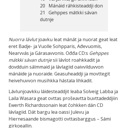
20 Mánáid ráhkisteaddji don
21 Gehppes mátkki sávan
dutnje
Nuorra lávlut
joavku leat mánát ja nuorat geat leat
eret Badje- ja Vuolle Sohpparis, Ađevuomis,
Nearvvás ja Gárasavvonis. Ođđa CD:s
Gehppes
mátkki sávan dutnje
sii lávlot roahkkadit ja
dovdduin sálmmaid ja lávlagiid oaivvilduvvon
mánáide ja nuoraide. Geasuheaddji ja movttegit
heivehuvvon musihkka hástala lihkadit.
Lávlunjoavkku láidesteaddjit leaba Solveig Labba ja
Laila Wasara geat ovttas prošeavtta buvttadeddjiin
Ewerth Richardssonain leat čohkken dán CD
lávlagiid. Dát bargu lea oassi Julevu ja
Hiernesaande bismagotti ovttasbarggus – Sámi
girkoeallin.