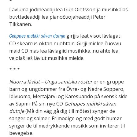
Lávluma jođiheaddji lea Gun Olofsson ja musihkalaš
buvttadeaddji lea pianočuojaheaddji Peter
Tikkanen.
girjjis leat visot lávlagat
Gehppes mátkki sávan dutnje
CD skearrus oktan nuohtain. Girjji mielde čuovvu
maid CD mas lea lávlagiid musihkka, nu ahte lea
vejolaš ieš lávlut musihka mielde.
* * *
Nuorra lávlut – Unga samiska röster
er en gruppe
barn og ungdommer fra Övre- og Nedre Soppero,
Idivuoma, Mertajärvi og Karesuando på svensk side
av Sapmi. På sin nye CD
Gehppes mátkki sávan
dutnje
(Må din väg gå dig till mötes) synger de
sanger og salmer. Frimodige og med godt humør
synger de til medrykkende musikk som inviterer til
bevegelse.