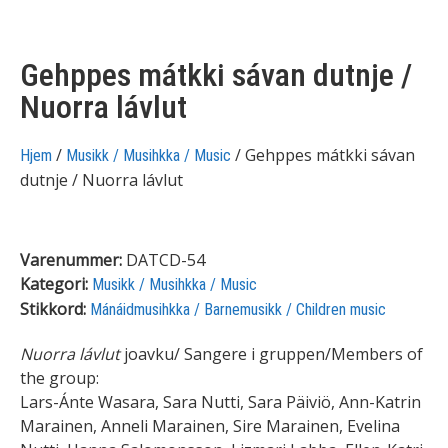
Gehppes mátkki sávan dutnje /
Nuorra lávlut
/
/ Gehppes mátkki sávan
Hjem
Musikk / Musihkka / Music
dutnje / Nuorra lávlut
Varenummer:
DATCD-54
Kategori:
Musikk / Musihkka / Music
Stikkord:
Mánáidmusihkka / Barnemusikk / Children music
Nuorra lávlut
joavku/ Sangere i gruppen/Members of
the group:
Lars-Ánte Wasara, Sara Nutti, Sara Päiviö, Ann-Katrin
Marainen, Anneli Marainen, Sire Marainen, Evelina