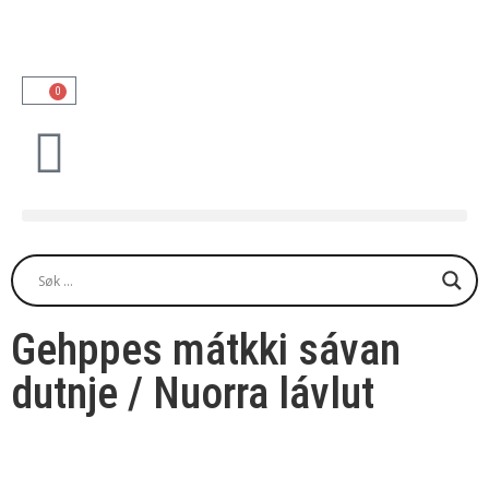
0
Gehppes mátkki sávan
dutnje / Nuorra lávlut