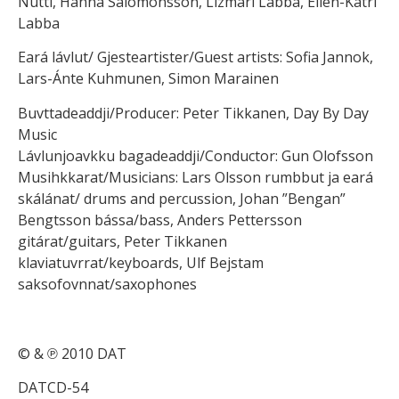
Nutti, Hanna Salomonsson, Lizmari Labba, Ellen-Katri
Labba
Eará lávlut/ Gjesteartister/Guest artists: Sofia Jannok,
Lars-Ánte Kuhmunen, Simon Marainen
Buvttadeaddji/Producer: Peter Tikkanen, Day By Day
Music
Lávlunjoavkku bagadeaddji/Conductor: Gun Olofsson
Musihkkarat/Musicians: Lars Olsson rumbbut ja eará
skálánat/ drums and percussion, Johan ”Bengan”
Bengtsson bássa/bass, Anders Pettersson
gitárat/guitars, Peter Tikkanen
klaviatuvrrat/keyboards, Ulf Bejstam
saksofovnnat/saxophones
© & ℗ 2010 DAT
DATCD-54