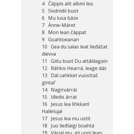
4 Čáppis alit albmi lea
5 Sivdnidii buot
6 Mu lusa báze
7 Ánne-Máret
8 Mon lean čáppat
9 Goahtoeanan
10 Gea du salas leat lieđážat
dievva
11 Giitu buot Du attáldagain
12 Ráhkis Hearrá, leage dás
13 Dál cahkket vuosttaš
gintal´
14 Nagirvárrái
15 Iđedis árrat
16 Jesus lea lihkkan!
Halleluja!
17 Jesus lea mu ustit
18 Juo lieđiáigi boahtá
19 Várjal mu, gii unni lean