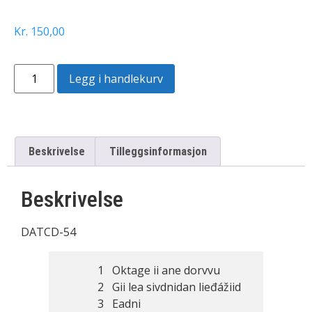
Kr
150,00
Legg i handlekurv
Beskrivelse
Tilleggsinformasjon
Beskrivelse
DATCD-54
1 Oktage ii ane dorvvu
2 Gii lea sivdnidan lieđážiid
3 Eadni