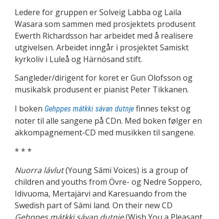
Ledere for gruppen er Solveig Labba og Laila
Wasara som sammen med prosjektets produsent
Ewerth Richardsson har arbeidet med å realisere
utgivelsen. Arbeidet inngår i prosjektet Samiskt
kyrkoliv i Luleå og Härnösand stift.
Sangleder/dirigent for koret er Gun Olofsson og
musikalsk produsent er pianist Peter Tikkanen.
I boken
finnes tekst og
Gehppes mátkki sávan dutnje
noter til alle sangene på CDn. Med boken følger en
akkompagnement-CD med musikken til sangene.
* * *
Nuorra lávlut
(Young Sámi Voices) is a group of
children and youths from Övre- og Nedre Soppero,
Idivuoma, Mertajärvi and Karesuando from the
Swedish part of Sámi land. On their new CD
Gehppes mátkki sávan dutnje
(Wish You a Pleasant