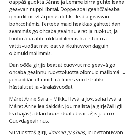
oappáš guoktá Sánne ja Lemme birra guhte leaba
geavvan nuppi ilbmái. Doppe soai geahččaleaba
ipmirdit movt árpmus dohko leaba geavvan
bohccohámis. Ferteba maid heakkas gáhttet dan
seammás go ohcaba geainnu eret ja ruoktut, ja
fuobmába ahte ulddaid ilmmis leat stuorra
váttisvuođat mat leat váikkuhuvvon daguin
olbmuid máilmmis.
Dan ođđa girjjis beasat čuovvut mo geavvá go
ohcaba geainnu ruovttoluotta olbmuid máilbmái …
ja maiddái olbmuid máilmmis vurdet sihke
hástalusat ja váralašvuođat.
Máret Ánne Sara – Mikkol Ivvára Jovsseha Ivvára
Máret Ánne lea dáiddár, journalista ja girječálli gii
lea bajásšaddan boazodoalu bearrašis ja orro
Guovdageainnus.
Su vuosttaš girji,
Ilmmiid gaskkas
, lei evttohuvvon