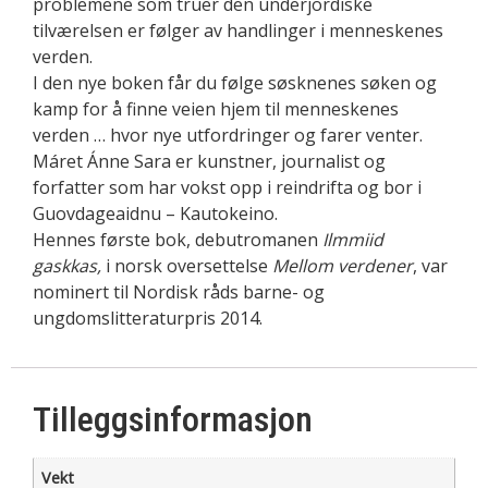
problemene som truer den underjordiske
tilværelsen er følger av handlinger i menneskenes
verden.
I den nye boken får du følge søsknenes søken og
kamp for å finne veien hjem til menneskenes
verden … hvor nye utfordringer og farer venter.
Máret Ánne Sara er kunstner, journalist og
forfatter som har vokst opp i reindrifta og bor i
Guovdageaidnu – Kautokeino.
Hennes første bok, debutromanen
Ilmmiid
gaskkas,
i norsk oversettelse
Mellom verdener
, var
nominert til Nordisk råds barne- og
ungdomslitteraturpris 2014.
Tilleggsinformasjon
Vekt