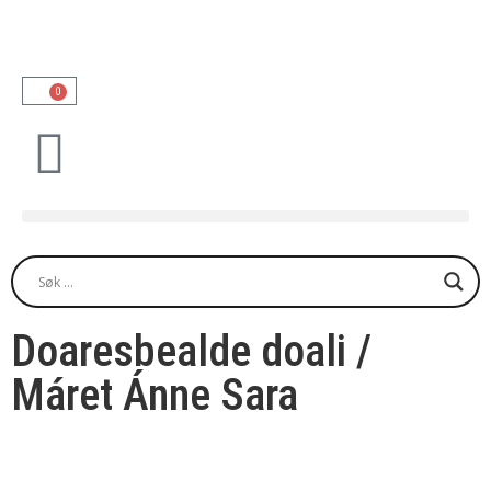
0
Doaresbealde doali /
Máret Ánne Sara