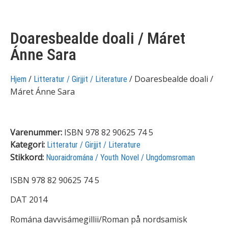
Doaresbealde doali / Máret
Ánne Sara
/
/ Doaresbealde doali /
Hjem
Litteratur / Girjjit / Literature
Máret Ánne Sara
Varenummer:
ISBN 978 82 90625 74 5
Kategori:
Litteratur / Girjjit / Literature
Stikkord:
Nuoraidromána / Youth Novel / Ungdomsroman
ISBN 978 82 90625 74 5
DAT 2014
Romána davvisámegillii/Roman på nordsamisk