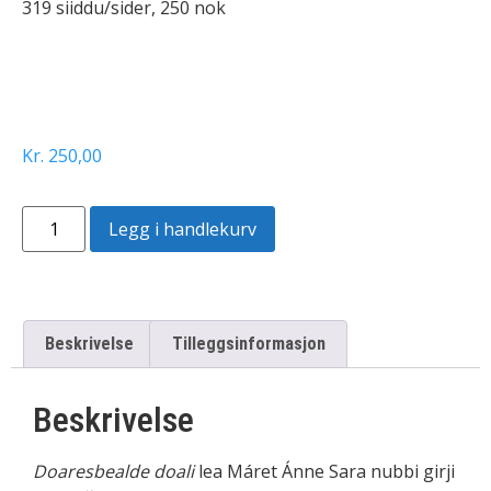
319 siiddu/sider, 250 nok
Kr
250,00
Legg i handlekurv
Beskrivelse
Tilleggsinformasjon
Beskrivelse
Doaresbealde doali
lea Máret Ánne Sara nubbi girji