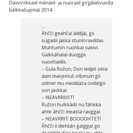
Davviriikkaid mánáid- ja nuoraid girjjálašvuođa
bálkkašupmái 2014.
…
Áhčči geahčai áddjái, gii
sugadii jaska stuoloravddas.
Muhtumin ruohkai oaivvi.
Gaikkáhalai duogge
vuovttaidis.
– Gula Ružon, Don ledjet okta
dain maŋemuš olbmuin gii
oidnet mu nieiddaža ovdalgo
son jávkkai.
– NEAVRRIIIIT!
Ružon huikkádii nu fáhkka
ahte áhčči measta ravggai.
– NEAVRRIT BOOOOHTET!
Áhčči ii diehtán galggai go