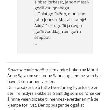
áibbas jorbasat, ja son massi­
gođii vuoiŋŋahaga.
– Gulat go Ružon, mun lean
Juho Joansu. Muital munnje!
Áddjá čierrugođii ja čavga­
gođii vuoddaga ain garra­
seappot.
…
______________________________
Doaresbealde doali
er den andre boken av Máret
Ánne Sara om søsknene Sanne og Lemme som har
havnet i en annen verden.
Der forsøker de å fatte hvordan og hvorfor de er
der i reinsdyrs skikkelse. Samtidig som de forsøker
å finne veien tilbake til menneskeverdenen må de
kjempe for livet. Der oppdager de også at