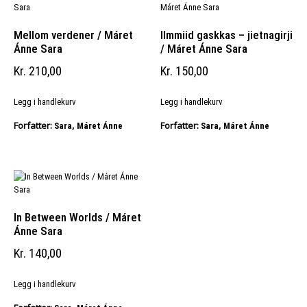
Mellom verdener / Máret
Ilmmiid gaskkas – jietnagirji
Ánne Sara
/ Máret Ánne Sara
Kr
210,00
Kr
150,00
Legg i handlekurv
Legg i handlekurv
Forfatter:
Forfatter:
Sara, Máret Ánne
Sara, Máret Ánne
In Between Worlds / Máret
Ánne Sara
Kr
140,00
Legg i handlekurv