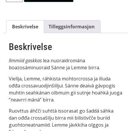
Beskrivelse
Tilleggsinformasjon
Beskrivelse
Ilmmiid gaskkas
lea nuoraidromána
boazosáminuoraid Sánne ja Lemme birra.
Viellja, Lemme, ráhkista mohtorcrossa ja illuda
ođđa crossavuodjinšilljui. Sánne deaivá gávpogis
muhtin seahkánan olbmuin gii sutnje hoahká juoga
”neavrri máná” birra.
Ruovttus áhčči suhttá issorasat go šaddá sáhka
dan ođđa crossašilju birra mii bilistivčče buriid
guohtoneatnamiid. Lemme jávkkiha olggos ja