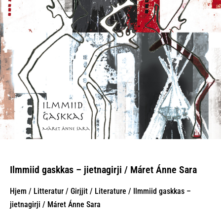
Ilmmiid gaskkas – jietnagirji / Máret Ánne Sara
Hjem
/
Litteratur / Girjjit / Literature
/ Ilmmiid gaskkas –
jietnagirji / Máret Ánne Sara