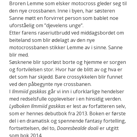
Broren Lemme som elsker motocross gleder seg til
den nye crossbanen. Inne i byen, har søsteren
Sanne møtt en forvirret person som bablet noe
uforståelig om ”djevelens unge”.
Etter farens raseriutbrudd ved middagsbordet om
beiteland som blir ødelagt av den nye
motocrossbanen stikker Lemme av i sinne. Sanne
blir med.
Søsknene blir sporløst borte og hjemme er sorgen
og fortvilelsen stor. Hvor har de blitt av og hva er
det som har skjedd. Bare crossykkelen blir funnet
ved den påbegynte nye crossbanen.
I
Ilmmiid gaskkas
går vi inn i uforklarlige hendelser
med redselsfulle opplevelser i en hinsidig verden.
Lydboken Ilmmiid gaskkas
er lest av forfatteren selv,
som er hennes debutbok fra 2013. Boken er første
del i en dramatisk og spennende fantasy fortelling,
fortsettelsen, del to,
Doaresbealde doali
er utgitt
som bok 2014.