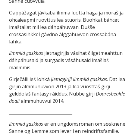
Sánne čuovvula.
Oappážagat jávkaba ilmma luotta haga ja moraš ja
ohcaleapmi ruovttus lea stuoris. Buohkat báhcet
imaštallat mii lea dáhpáhuvvan. Dušše
crossasihkkel gávdno álggahuvvon crossabána
lahka.
Ilmmiid gaskkas
jietnagirjjis vásihat čilgetmeahttun
dáhpáhusaid ja surgadis vásáhusaid imašlaš
máilmmis.
Girječálli ieš lohká
jietnagirjji Ilmmiid gaskkas
. Dat lea
girjin almmuhuvvon 2013 ja lea vuosttaš girji
gelddolaš fantasy ráiddus. Nubbe girji
Doaresbealde
doali
almmuhuvvui 2014.
______________________________
Ilmmiid gaskkas
er en ungdomsroman om søsknene
Sanne og Lemme som lever i en reindriftsfamilie.