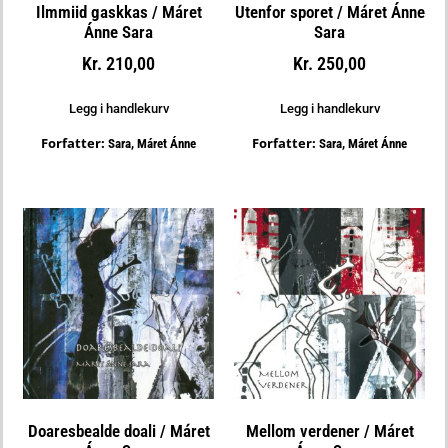
Ilmmiid gaskkas / Máret
Utenfor sporet / Máret Ánne
Ánne Sara
Sara
Kr
210,00
Kr
250,00
Legg i handlekurv
Legg i handlekurv
Forfatter:
Forfatter:
Sara, Máret Ánne
Sara, Máret Ánne
Doaresbealde doali / Máret
Mellom verdener / Máret