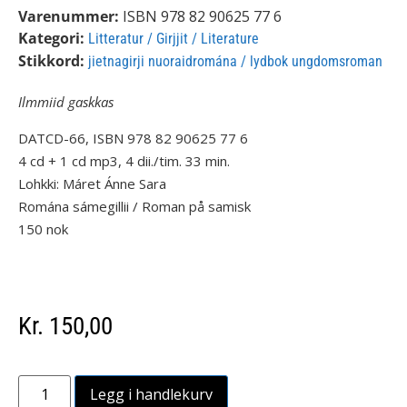
Varenummer:
ISBN 978 82 90625 77 6
Kategori:
Litteratur / Girjjit / Literature
Stikkord:
jietnagirji nuoraidromána / lydbok ungdomsroman
Ilmmiid gaskkas
DATCD-66, ISBN 978 82 90625 77 6
4 cd + 1 cd mp3, 4 dii./tim. 33 min.
Lohkki: Máret Ánne Sara
Romána sámegillii / Roman på samisk
150 nok
Kr
150,00
Legg i handlekurv