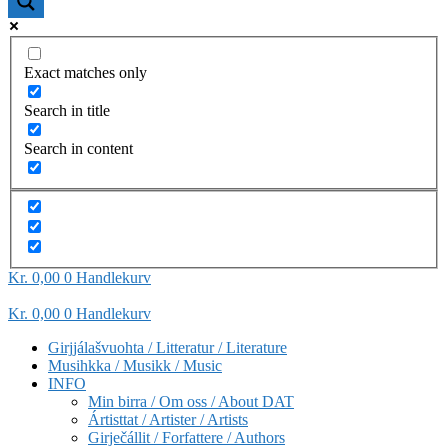
Exact matches only
Search in title
Search in content
Kr
0,00
0
Handlekurv
Kr
0,00
0
Handlekurv
Girjjálašvuohta / Litteratur / Literature
Musihkka / Musikk / Music
INFO
Min birra / Om oss / About DAT
Ártisttat / Artister / Artists
Girječállit / Forfattere / Authors