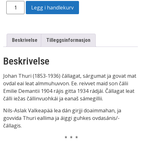
Legg i handlekurv
Beskrivelse
Tilleggsinformasjon
Beskrivelse
Johan Thuri (1853-1936) čállagat, sárgumat ja govat mat
ovdal eai leat almmuhuvvon. Ee. reivvet maid son čálii
Emilie Demantii 1904 rájis gitta 1934 rádjái. Čállagat leat
čálli iežas čállinvuohkái ja eanaš sámegillii.
Nils-Aslak Valkeapää lea dán girjji doaimmahan, ja
govvida Thuri eallima ja áiggi guhkes ovdasánis/-
čállagis.
* * *