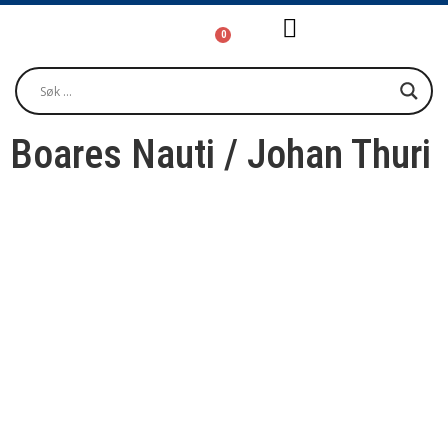
0
Girjjálašvuohta / Litteratur / Litera
Musihkka / Musi
Oktavuođadieđut / Kontakt / Contact
Boares Nauti / Johan Thuri