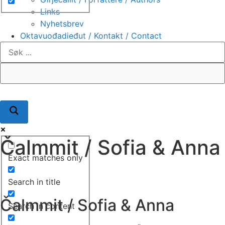
Links
Nyhetsbrev
Oktavuođadieđut / Kontakt / Contact
Čalmmit / Sofia & Anna
Exact matches only
Search in title
Čalmmit / Sofia & Anna
Search in content