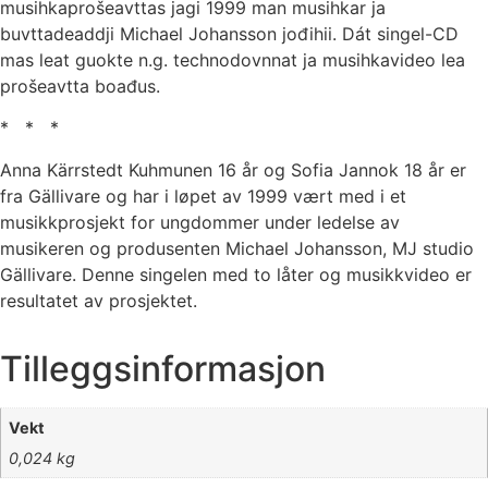
musihkaprošeavttas jagi 1999 man musihkar ja
buvttadeaddji Michael Johansson jođihii. Dát singel-CD
mas leat guokte n.g. technodovnnat ja musihkavideo lea
prošeavtta boađus.
* * *
Anna Kärrstedt Kuhmunen 16 år og Sofia Jannok 18 år er
fra Gällivare og har i løpet av 1999 vært med i et
musikkprosjekt for ungdommer under ledelse av
musikeren og produsenten Michael Johansson, MJ studio
Gällivare. Denne singelen med to låter og musikkvideo er
resultatet av prosjektet.
Tilleggsinformasjon
Vekt
0,024 kg