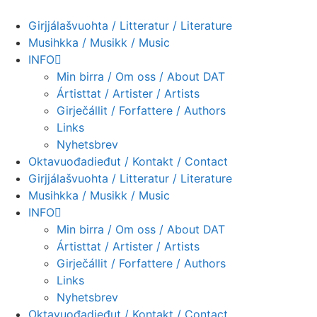
Skip
to
Girjjálašvuohta / Litteratur / Literature
content
Musihkka / Musikk / Music
INFO
Min birra / Om oss / About DAT
Ártisttat / Artister / Artists
Girječállit / Forfattere / Authors
Links
Nyhetsbrev
Oktavuođadieđut / Kontakt / Contact
Girjjálašvuohta / Litteratur / Literature
Musihkka / Musikk / Music
INFO
Min birra / Om oss / About DAT
Ártisttat / Artister / Artists
Girječállit / Forfattere / Authors
Links
Nyhetsbrev
Oktavuođadieđut / Kontakt / Contact