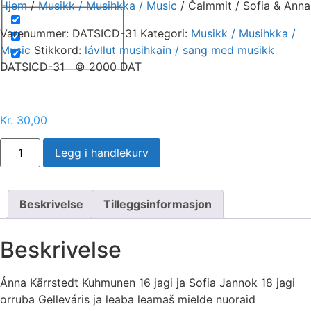
Hjem
/
Musikk / Musihkka / Music
/ Čalmmit / Sofia & Anna
Varenummer:
DATSICD-31
Kategori:
Musikk / Musihkka /
Music
Stikkord:
lávllut musihkain / sang med musikk
DATSICD-31 © 2000 DAT
Kr
30,00
Čalmmit
Legg i handlekurv
/
Sofia
&
Anna
antall
Beskrivelse
Tilleggsinformasjon
Beskrivelse
Ánna Kärrstedt Kuhmunen 16 jagi ja Sofia Jannok 18 jagi
orruba Gelleváris ja leaba leamaš mielde nuoraid