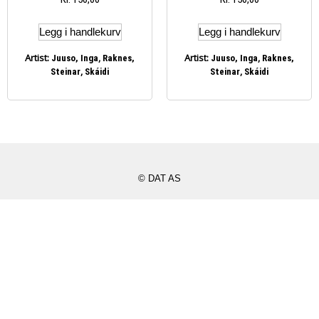
Legg i handlekurv
Legg i handlekurv
Artist:
,
Artist:
,
Juuso, Inga
Raknes,
Juuso, Inga
Raknes,
,
,
Steinar
Skáidi
Steinar
Skáidi
© DAT AS