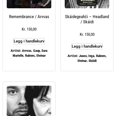
Remembrance / Arvvas
Skáidegeahči – Headland
/ Skáidi
Kr
150,00
Kr
150,00
Legg i handlekurv
Legg i handlekurv
Artist:
,
Arvvas
Gaup, Sara
,
Artist:
,
Marielle
Raknes, Steinar
Juuso, Inga
Raknes,
,
Steinar
Skáidi