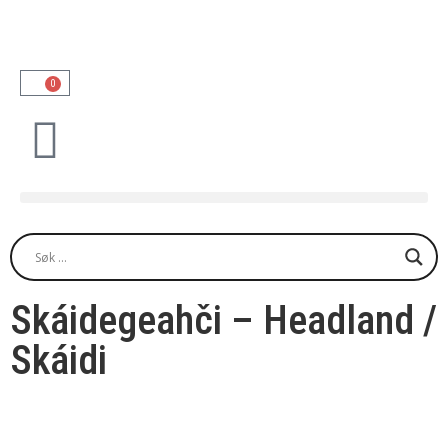
0
Skáidegeahči – Headland /
Skáidi