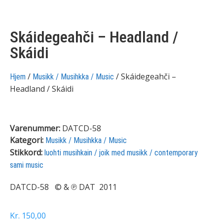
Skáidegeahči – Headland /
Skáidi
/
/ Skáidegeahči –
Hjem
Musikk / Musihkka / Music
Headland / Skáidi
Varenummer:
DATCD-58
Kategori:
Musikk / Musihkka / Music
Stikkord:
luohti musihkain / joik med musikk / contemporary
sami music
DATCD-58 © & ℗ DAT 2011
Kr
150,00