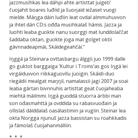
jazzmusihkas lea dáhpi ahte artisttat juiget/
čuojahit boares luđiid ja šuoŋaid iežaset vuogi
mielde. Máŋga dáin luđiin leat ovdal almmuhuvvon
ja ihtet dán CD:s ođđa musihkalaš hámis. Jazza ja
luohti leaba guokte nanu suorggi mat lunddolaččat
šaddaba oktan, guokte joga mat golget oktii
gávnnadeapmái, Skáidegeahčái.”
Iŋggá ja Steinara ovttasbargu álggii juo 1999 dalle
go guktot barggaiga ’Kultur i Troms’as gos Iŋgá lei
virgáiduvvon riikkaguovllu juoigin. Skáidi-duo
riegádii mealgat maŋŋil, namalassii jagi 2007 ja soai
leaba gártan bivnnuhis artisttat geat čuojaheaba
miehtá máilmmi. Iŋgá guoddá stuorra árbbi man
son ođasmahttá ja ovddida su rabasvuođain ja
ollislaš dáiddalaš oasálastimin ja vugiin. Steinar lea
okta Norgga njunuš jazza bassistan su roahkkadis
ja fámolaš čuojahanmálliin.
* * *