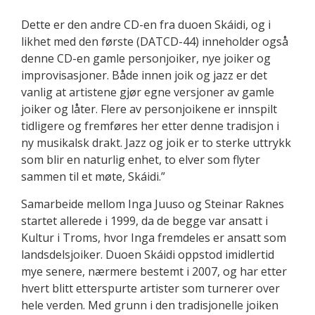
Dette er den andre CD-en fra duoen Skáidi, og i
likhet med den første (DATCD-44) inneholder også
denne CD-en gamle personjoiker, nye joiker og
improvisasjoner. Både innen joik og jazz er det
vanlig at artistene gjør egne versjoner av gamle
joiker og låter. Flere av personjoikene er innspilt
tidligere og fremføres her etter denne tradisjon i
ny musikalsk drakt. Jazz og joik er to sterke uttrykk
som blir en naturlig enhet, to elver som flyter
sammen til et møte, Skáidi.”
Samarbeide mellom Inga Juuso og Steinar Raknes
startet allerede i 1999, da de begge var ansatt i
Kultur i Troms, hvor Inga fremdeles er ansatt som
landsdelsjoiker. Duoen Skáidi oppstod imidlertid
mye senere, nærmere bestemt i 2007, og har etter
hvert blitt etterspurte artister som turnerer over
hele verden. Med grunn i den tradisjonelle joiken