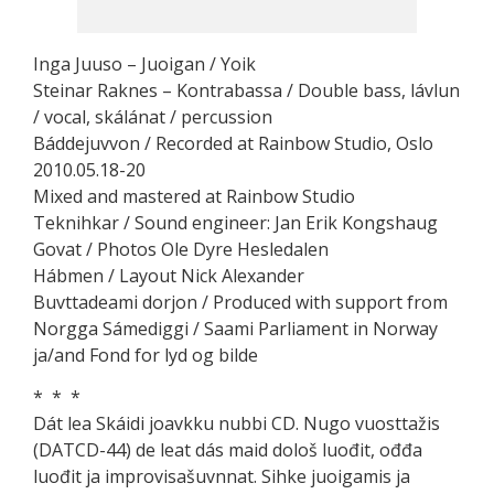
Inga Juuso – Juoigan / Yoik
Steinar Raknes – Kontrabassa / Double bass, lávlun
/ vocal, skálánat / percussion
Báddejuvvon / Recorded at Rainbow Studio, Oslo
2010.05.18-20
Mixed and mastered at Rainbow Studio
Teknihkar / Sound engineer: Jan Erik Kongshaug
Govat / Photos Ole Dyre Hesledalen
Hábmen / Layout Nick Alexander
Buvttadeami dorjon / Produced with support from
Norgga Sámediggi / Saami Parliament in Norway
ja/and Fond for lyd og bilde
* * *
Dát lea Skáidi joavkku nubbi CD. Nugo vuosttažis
(DATCD-44) de leat dás maid dološ luođit, ođđa
luođit ja improvisašuvnnat. Sihke juoigamis ja