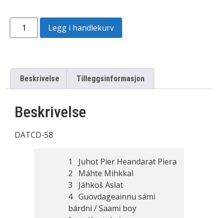
Legg i handlekurv
Beskrivelse
Tilleggsinformasjon
Beskrivelse
DATCD-58
1 Juhot Pier Heandarat Piera
2 Máhte Mihkkal
3 Jáhkoš Aslat
4 Guovdageainnu sámi
bárdni / Saami boy