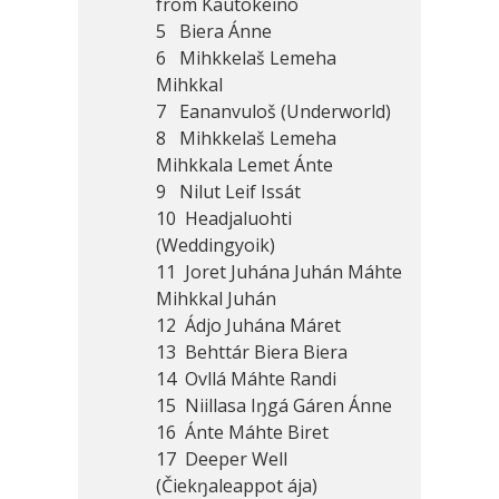
from Kautokeino
5 Biera Ánne
6 Mihkkelaš Lemeha
Mihkkal
7 Eananvuloš (Underworld)
8 Mihkkelaš Lemeha
Mihkkala Lemet Ánte
9 Nilut Leif Issát
10 Headjaluohti
(Weddingyoik)
11 Joret Juhána Juhán Máhte
Mihkkal Juhán
12 Ádjo Juhána Máret
13 Behttár Biera Biera
14 Ovllá Máhte Randi
15 Niillasa Iŋgá Gáren Ánne
16 Ánte Máhte Biret
17 Deeper Well
(Čiekŋaleappot ája)