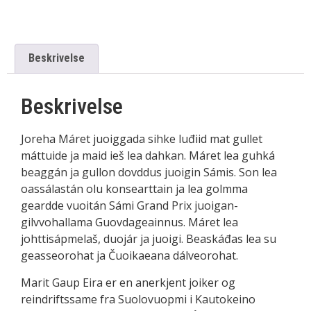
Beskrivelse
Beskrivelse
Joreha Máret juoiggada sihke luđiid mat gullet
máttuide ja maid ieš lea dahkan. Máret lea guhká
beaggán ja gullon dovddus juoigin Sámis. Son lea
oassálastán olu konsearttain ja lea golmma
geardde vuoitán Sámi Grand Prix juoigan­
gilvvohallama Guovdageainnus. Máret lea
johttisápmelaš, duojár ja juoigi. Beaskáđas lea su
geasseorohat ja Čuoikaeana dálveorohat.
Marit Gaup Eira er en anerkjent joiker og
reindriftssame fra Suolovuopmi i Kautokeino