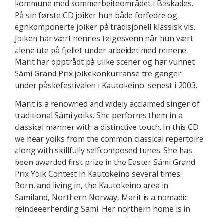
kommune med sommerbeite­området i Beskades.
På sin første CD joiker hun både forfedre og
egnkomponerte joiker på tradisjonell klassisk vis.
Joiken har vært hennes følgesvenn når hun vært
alene ute på fjellet under arbeidet med reinene.
Marit har opptrådt på ulike scener og har vunnet
Sámi Grand Prix joikekonkurranse tre ganger
under påskefestivalen i Kautokeino, senest i 2003.
Marit is a renowned and widely acclaimed singer of
traditional Sámi yoiks. She performs them in a
classical manner with a distinctive touch. In this CD
we hear yoiks from the common classical repertoire
along with skillfully selfcomposed tunes. She has
been awarded first prize in the Easter Sámi Grand
Prix Yoik Contest in Kautokeino several times.
Born, and living in, the Kautokeino area in
Samiland, Northern Norway, Marit is a nomadic
reindeeerherding Sami. Her northern home is in