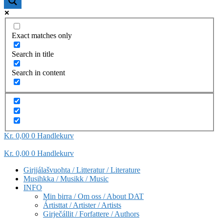
Exact matches only
Search in title
Search in content
Kr
0,00
0
Handlekurv
Kr
0,00
0
Handlekurv
Girjjálašvuohta / Litteratur / Literature
Musihkka / Musikk / Music
INFO
Min birra / Om oss / About DAT
Ártisttat / Artister / Artists
Girječállit / Forfattere / Authors