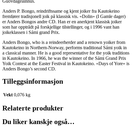
Guovdageainnus.
Anders P. Bongo, reindriftssame og kjent joiker fra Kautokeino
fremfører tradisjonell joik på klassisk vis. «Dolin» (I Gamle dager)
er Anders Bongos andre CD. Han er en anerkjent klassisk joiker
som har opptrådt på forskjellige tilstellinger, og i 1996 vant han
joikeklassen i Sámi grand Prix.
Anders Bongo, who is a reindeerherder and a renown yoiker from
Kautokeino in Northern-Norway, performs traditional Sámi yoik in
a classical manner. He is a good representative for the yoik traditions
in Kautokeino. In 1966, he was the winner of the Sámi Grand Prix
Yoik Contest at the Easter Festival in Kautokeino. «Days of Yore» is
Anders Bongo’s second CD.
Tilleggsinformasjon
Vekt
0,076 kg
Relaterte produkter
Du liker kanskje også…