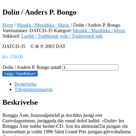
Dolin / Anders P. Bongo
Hjem
/
Musikk / Musihkka / Music
/ Dolin / Anders P. Bongo
Varenummer:
DATCD-35
Kategori:
Musikk / Musihkka / Music
Stikkord:
Luohti / Traditional yoik / Tradisjonell joik
DATCD-35 © & ℗ 2003 DAT
Kr
150,00
Dolin / Anders P. Bongo antall
Legg i handlekurv
Beskrivelse
Tilleggsinformasjon
Beskrivelse
Bonggu Ánte, boazosápmelaš ja dovddus juoigi eret
Guovdageainnus, juoiggada dás eanaš dološ luđiid. «Dolin» lea
Bonggu Ánte nubbe luohte-CD. Son lea almmolaččat juoigan olu
konsearttain ja vuittii 1996 Sámi Grand Prix juoigan-gilvvohallama