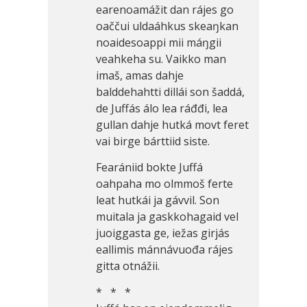
earenoamážit dan rájes go
oaččui uldaáhkus skeaŋkan
noaidesoappi mii máŋgii
veahkeha su. Vaikko man
imaš, amas dahje
balddehahtti dillái son šaddá,
de Juffás álo lea ráđđi, lea
gullan dahje hutká movt feret
vai birge bárttiid siste.
Fearániid bokte Juffá
oahpaha mo olmmoš ferte
leat hutkái ja gávvil. Son
muitala ja gaskkohagaid vel
juoiggasta ge, iežas girjás
eallimis mánnávuođa rájes
gitta otnážii.
* * *