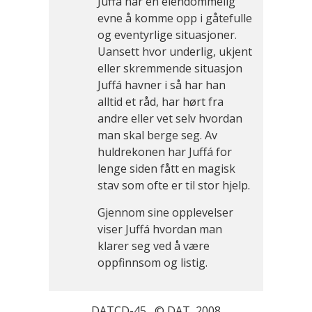
Juffá har en eiendommelig
evne å komme opp i gåtefulle
og eventyrlige situasjoner.
Uansett hvor underlig, ukjent
eller skremmende situasjon
Juffá havner i så har han
alltid et råd, har hørt fra
andre eller vet selv hvordan
man skal berge seg. Av
huldrekonen har Juffá for
lenge siden fått en magisk
stav som ofte er til stor hjelp.
Gjennom sine opplevelser
viser Juffá hvordan man
klarer seg ved å være
oppfinnsom og listig.
DATCD-45 © DAT 2008