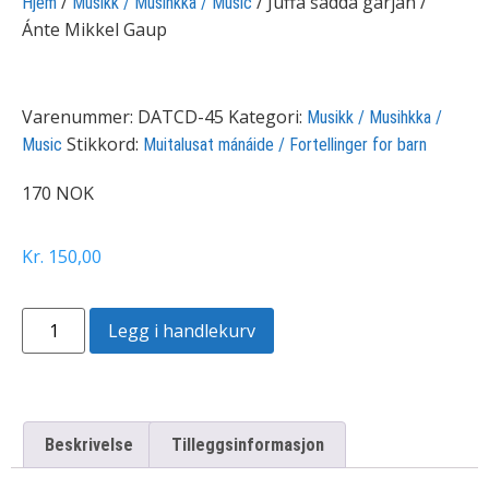
/
/ Juffá šaddá garján /
Hjem
Musikk / Musihkka / Music
Ánte Mikkel Gaup
Varenummer:
DATCD-45
Kategori:
Musikk / Musihkka /
Stikkord:
Music
Muitalusat mánáide / Fortellinger for barn
170 NOK
Kr
150,00
Legg i handlekurv
Beskrivelse
Tilleggsinformasjon