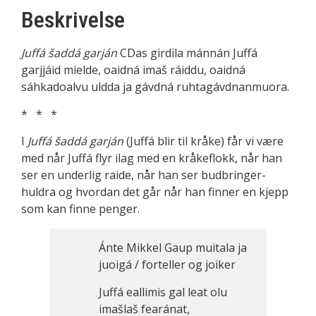
Beskrivelse
Juffá šaddá garján
CDas girdila mánnán Juffá
garjjáid mielde, oaidná imaš ráiddu, oaidná
sáhkadoalvu uldda ja gávdná ruhtagávdnanmuora.
* * *
I
Juffá šaddá garján
(Juffá blir til kråke) får vi være
med når Juffá flyr ilag med en kråkeflokk, når han
ser en underlig raide, når han ser budbringer-
huldra og hvordan det går når han finner en kjepp
som kan finne penger.
Ánte Mikkel Gaup muitala ja
juoigá / forteller og joiker
Juffá eallimis gal leat olu
imašlaš fearánat,