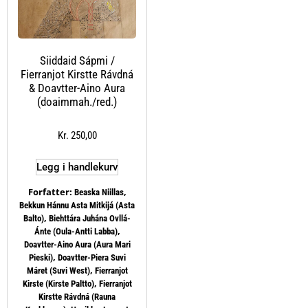
Siiddaid Sápmi /
Fierranjot Kirstte Rávdná
& Doavtter-Aino Aura
(doaimmah./red.)
Kr
250,00
Legg i handlekurv
Forfatter:
,
Beaska Niillas
Bekkun Hánnu Asta Mitkijá (Asta
,
Balto)
Biehttára Juhána Ovllá-
,
Ánte (Oula-Antti Labba)
Doavtter-Aino Aura (Aura Mari
,
Pieski)
Doavtter-Piera Suvi
,
Máret (Suvi West)
Fierranjot
,
Kirste (Kirste Paltto)
Fierranjot
Kirstte Rávdná (Rauna