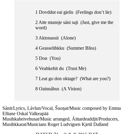
1 Dovddut eai gielis (Feelings don’t lie)
2 Atte munnje sáni saji (Just, give me the
word)
3 Aktonassii (Alone)
4 Geasselihkku (Summer Bliss)
5 Don (You)
6 Veahkehit du (Trust Me)
7 Leat go don oktage? (What are you?)
8 Oainnáhus (A Vision)
Sánit/Lyrics, Lávlun/Vocal, Šuoŋat/Music composed by Emma
Elliane Oskal Valkeapää
Musihkaheivehusat/Music arranged, Áittardeaddjit/Producers,
Musihkkarat/Musicians Roger Ludvigsen Kjetil Dalland