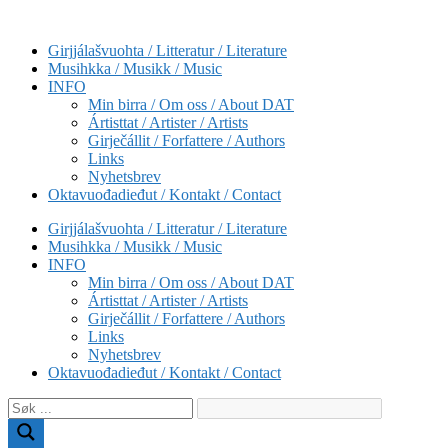
Skip
to
Girjjálašvuohta / Litteratur / Literature
content
Musihkka / Musikk / Music
INFO
Min birra / Om oss / About DAT
Ártisttat / Artister / Artists
Girječállit / Forfattere / Authors
Links
Nyhetsbrev
Oktavuođadieđut / Kontakt / Contact
Girjjálašvuohta / Litteratur / Literature
Musihkka / Musikk / Music
INFO
Min birra / Om oss / About DAT
Ártisttat / Artister / Artists
Girječállit / Forfattere / Authors
Links
Nyhetsbrev
Oktavuođadieđut / Kontakt / Contact