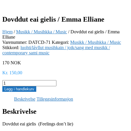
Dovddut eai gielis / Emma Elliane
Hjem
/
Musikk / Musihkka / Music
/ Dovddut eai gielis / Emma
Elliane
Varenummer:
DATCD-71
Kategori:
Musikk / Musihkka / Music
Stikkord:
luohti/lávllut musihkain / joik/sang med musikk /
contemporary sami music
170 NOK
Kr
150,00
Dovddut
eai
Legg i handlekurv
gielis
/
Beskrivelse
Tilleggsinformasjon
Emma
Elliane
Beskrivelse
antall
Dovddut eai gielis (Feelings don’t lie)