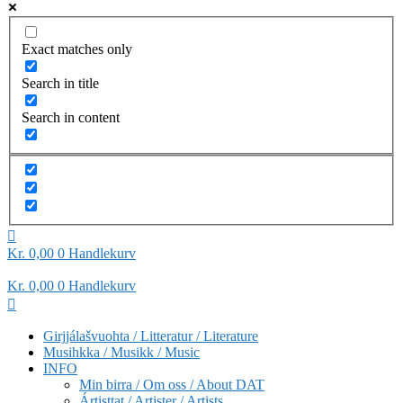
Exact matches only
Search in title
Search in content
Kr
0,00
0
Handlekurv
Kr
0,00
0
Handlekurv
Girjjálašvuohta / Litteratur / Literature
Musihkka / Musikk / Music
INFO
Min birra / Om oss / About DAT
Ártisttat / Artister / Artists