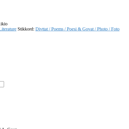
Aikio
 Literature
Stikkord:
Divttat / Poems / Poesi & Govat / Photo / Foto