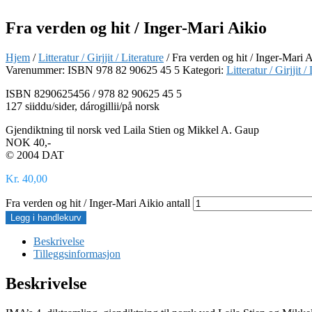
Fra verden og hit / Inger-Mari Aikio
Hjem
/
Litteratur / Girjjit / Literature
/ Fra verden og hit / Inger-Mari 
Varenummer:
ISBN 978 82 90625 45 5
Kategori:
Litteratur / Girjjit /
ISBN 8290625456 / 978 82 90625 45 5
127 siiddu/sider, dárogillii/på norsk
Gjendiktning til norsk ved Laila Stien og Mikkel A. Gaup
NOK 40,-
© 2004 DAT
Kr
40,00
Fra verden og hit / Inger-Mari Aikio antall
Legg i handlekurv
Beskrivelse
Tilleggsinformasjon
Beskrivelse