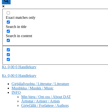
Exact matches only
Search in title
Search in content
Kr
0,00
0
Handlekurv
Kr
0,00
0
Handlekurv
Girjjálašvuohta / Litteratur / Literature
Musihkka / Musikk / Music
INFO
Min birra / Om oss / About DAT
Ártisttat / Artister / Artists
Girječállit / Forfattere / Authors