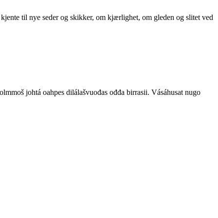
 kjente til nye seder og skikker, om kjærlighet, om gleden og slitet ved
 olmmoš johtá oahpes dilálašvuođas ođđa birrasii. Vásáhusat nugo