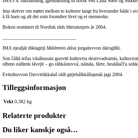
IMA’s 4. diktsamling, gjendiktning til norsk ved Laila Stien og Mikk
Ima skriver om møtet mellom to kulturer langt fra hverandre både i avst
å få barn og alt det som forandrer livet og et menneske.
Boken nominert til Nordisk råds litteraturpris år 2004.
______________________________
IMA njealját diktagirji
Máilmmis dása
jorgaluvvon dárogillii.
Son čállá iežas vásáhusain guovtti kultuvrra deaivvadeamis, kultuvrr
olbmo eallimis lávejit – go ráhkástuvvá, náitala, fárre, bealálačča sohk
Evttohuvvon Davviriikkalaš ráđi girjebálkkášupmái jagi 2004.
Tilleggsinformasjon
Vekt
0,382 kg
Relaterte produkter
Du liker kanskje også…