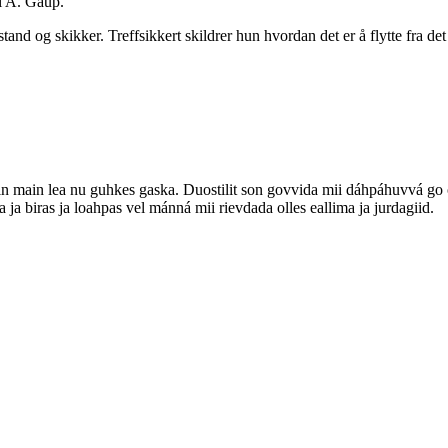
el A. Gaup.
and og skikker. Treffsikkert skildrer hun hvordan det er å flytte fra det
ain main lea nu guhkes gaska. Duostilit son govvida mii dáhpáhuvvá go
a ja biras ja loahpas vel mánná mii rievdada olles eallima ja jurdagiid.