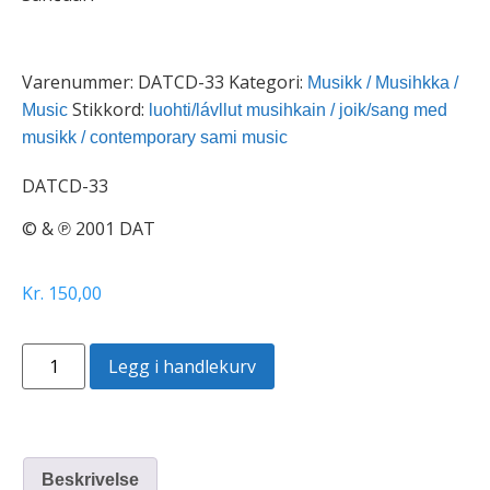
Varenummer:
DATCD-33
Kategori:
Musikk / Musihkka /
Stikkord:
Music
luohti/lávllut musihkain / joik/sang med
musikk / contemporary sami music
DATCD-33
© & ℗ 2001 DAT
Kr
150,00
Legg i handlekurv
Beskrivelse