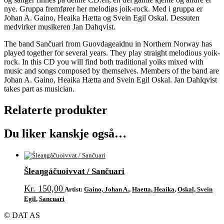
nye. Gruppa fremfører her melodiøs joik-rock. Med i gruppa er
Johan A. Gaino, Heaika Hætta og Svein Egil Oskal. Dessuten
medvirker musikeren Jan Dahqvist.
The band Sančuari from Guovdageaidnu in Northern Norway has
played together for several years. They play straight melodious yoik-
rock. In this CD you will find both traditional yoiks mixed with
music and songs composed by themselves. Members of the band are
Johan A. Gaino, Heaika Hætta and Svein Egil Oskal. Jan Dahlqvist
takes part as musician.
Relaterte produkter
Du liker kanskje også…
Šleaŋgáčuoivvat / Sančuari
Kr
150,00
Artist:
Gaino, Johan A.
,
Haetta, Heaika
,
Oskal, Svein
Egil
,
Sancuari
© DAT AS