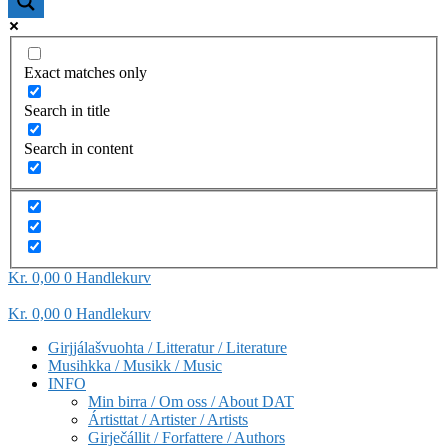
Exact matches only
Search in title
Search in content
Kr
0,00
0
Handlekurv
Kr
0,00
0
Handlekurv
Girjjálašvuohta / Litteratur / Literature
Musihkka / Musikk / Music
INFO
Min birra / Om oss / About DAT
Ártisttat / Artister / Artists
Girječállit / Forfattere / Authors