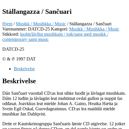
Stállangazza / Sančuari
Hjem
/
Musikk / Musihkka / Music
/ Stállangazza / Sančuari
Varenummer:
DATCD-25
Kategori:
Musikk / Musihkka / Music
Stikkord:
luohti/lávllut musihkain / joik/sang med musikk /
contemporary sami music
DATCD-25
© & ℗ 1997 DAT
Beskrivelse
Beskrivelse
Dán Sančuari vuosttaš CD:as leat sihke luođit ja lávlagat musihkain.
Dáin 12 luđiin ja lávlagiin leat muhtimat ovdal gullon ja nuppit fas
ođđasat. Joavkkus leat mielde Johan A. Gaino, Heaika Hætta ja
Svein Egil Oskal, Guovdageainnus. CD:as lea maiddái mielde
musihkar Jan Dahlqvist.
Dette er Kautokeinogruppa Sančuaris første CD utgivelse. 12 joiker
og sanger finnes på denne CD:en, en del gamle kjente og andre er