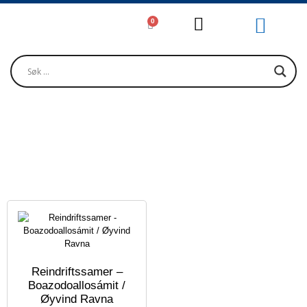
0
Girjjálašvuohta / Litteratur / Litera
Musihkka / Musi
Oktavuođadieđut / Kontakt / Contact
RAVNA, ØYVIND
Reindriftssamer –
Boazodoallosámit /
Øyvind Ravna