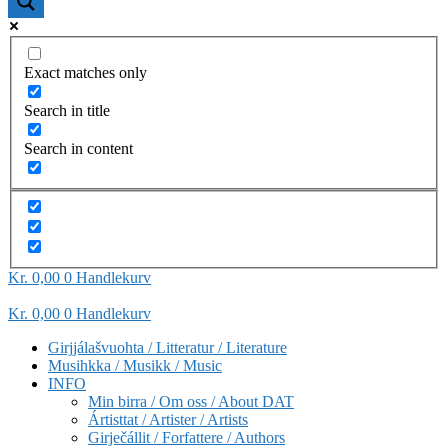
Exact matches only
Search in title
Search in content
Kr
0,00
0
Handlekurv
Kr
0,00
0
Handlekurv
Girjjálašvuohta / Litteratur / Literature
Musihkka / Musikk / Music
INFO
Min birra / Om oss / About DAT
Ártisttat / Artister / Artists
Girječállit / Forfattere / Authors