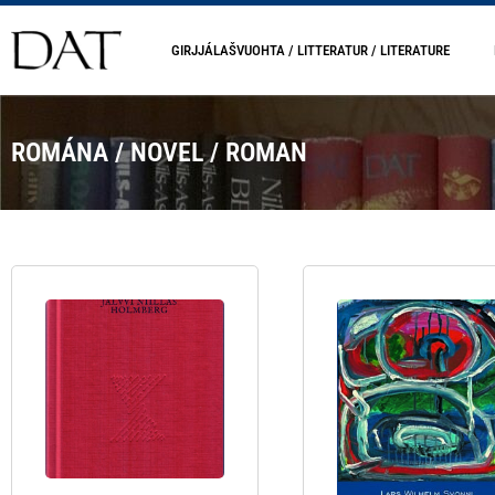
GIRJJÁLAŠVUOHTA / LITTERATUR / LITERATURE
ROMÁNA / NOVEL / ROMAN