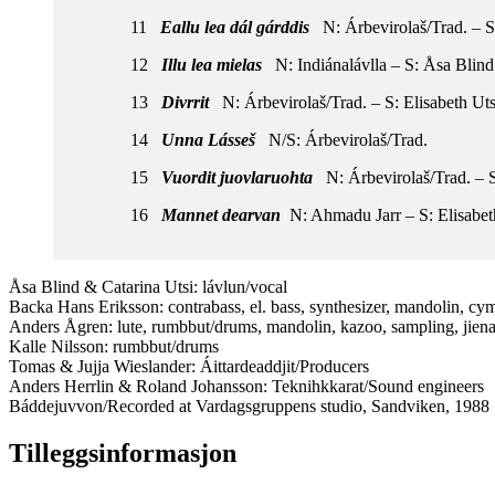
11
Eallu lea dál gárddis
N: Árbevirolaš/Trad. – S
12
Illu lea mielas
N: Indiánalávlla – S: Åsa Blind
13
Divrrit
N: Árbevirolaš/Trad. – S: Elisabeth Ut
14
Unna Lásseš
N/S: Árbevirolaš/Trad.
15
Vuordit juovlaruohta
N: Árbevirolaš/Trad. – S
16
Mannet dearvan
N: Ahmadu Jarr – S: Elisabet
Åsa Blind & Catarina Utsi: lávlun/vocal
Backa Hans Eriksson: contrabass, el. bass, synthesizer, mandolin, cymbal
Anders Ågren: lute, rumbbut/drums, mandolin, kazoo, sampling, jienat
Kalle Nilsson: rumbbut/drums
Tomas & Jujja Wieslander: Áittardeaddjit/Producers
Anders Herrlin & Roland Johansson: Teknihkkarat/Sound engineers
Báddejuvvon/Recorded at Vardagsgruppens studio, Sandviken, 1988
Tilleggsinformasjon