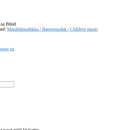
Åsa Blind
ord:
Mánáidmusihkka / Barnemusikk / Children music
suga su
.
oassi girjji lávlagiin.