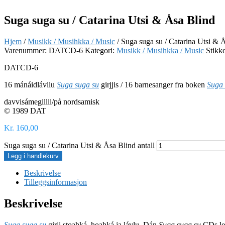
Suga suga su / Catarina Utsi & Åsa Blind
Hjem
/
Musikk / Musihkka / Music
/ Suga suga su / Catarina Utsi & 
Varenummer:
DATCD-6
Kategori:
Musikk / Musihkka / Music
Stikk
DATCD-6
16 mánáidlávllu
Suga suga su
girjjis / 16 barnesanger fra boken
Suga 
davvisámegillii/på nordsamisk
© 1989 DAT
Kr
160,00
Suga suga su / Catarina Utsi & Åsa Blind antall
Legg i handlekurv
Beskrivelse
Tilleggsinformasjon
Beskrivelse
Suga suga su
girji stoahká, hoahká ja lávlu. Dán
Suga suga su
CDs lea 