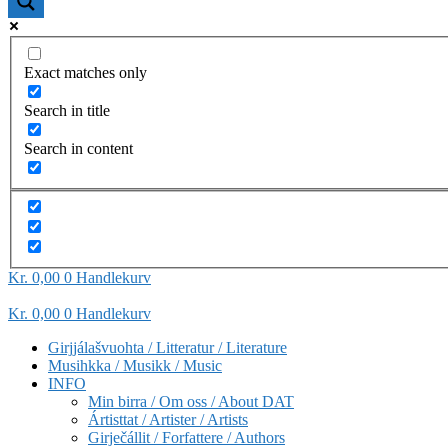
Exact matches only
Search in title
Search in content
Kr
0,00
0
Handlekurv
Kr
0,00
0
Handlekurv
Girjjálašvuohta / Litteratur / Literature
Musihkka / Musikk / Music
INFO
Min birra / Om oss / About DAT
Ártisttat / Artister / Artists
Girječállit / Forfattere / Authors