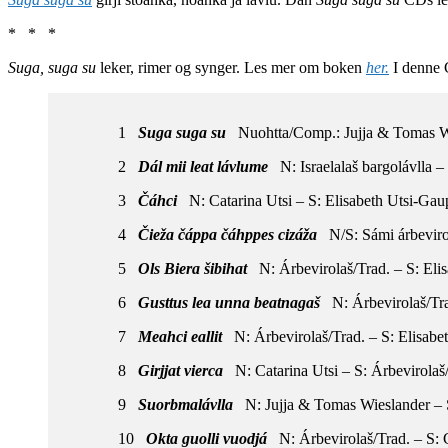
* * *
Suga, suga su
leker, rimer og synger. Les mer om boken
her.
I denne
1
Suga suga su
Nuohtta/Comp.: Jujja & Tomas Wi
2
Dál mii leat lávlume
N: Israelalaš bargolávlla 
3
Čáhci
N: Catarina Utsi – S: Elisabeth Utsi-Gau
4
Čieža čáppa čáhppes cizáža
N/S: Sámi árbevirol
5
Ols Biera šibihat
N: Árbevirolaš/Trad. – S: Eli
6
Gusttus lea unna beatnagaš
N: Árbevirolaš/Tra
7
Meahci eallit
N: Árbevirolaš/Trad. – S: Elisab
8
Girjjat vierca
N: Catarina Utsi – S: Árbevirolaš
9
Suorbmalávlla
N: Jujja & Tomas Wieslander – 
10
Okta guolli vuodjá
N: Árbevirolaš/Trad. – S