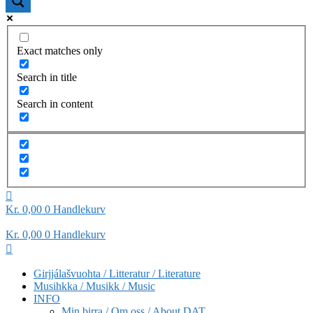
Exact matches only
Search in title
Search in content
Kr
0,00
0
Handlekurv
Kr
0,00
0
Handlekurv
Girjjálašvuohta / Litteratur / Literature
Musihkka / Musikk / Music
INFO
Min birra / Om oss / About DAT