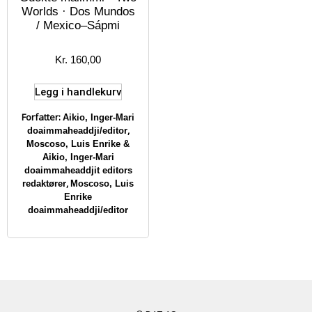
Worlds · Dos Mundos
/ Mexico–Sápmi
Kr
160,00
Legg i handlekurv
Forfatter:
Aikio, Inger-Mari
,
doaimmaheaddji/editor
Moscoso, Luis Enrike &
Aikio, Inger-Mari
doaimmaheaddjit editors
,
redaktører
Moscoso, Luis
Enrike
doaimmaheaddji/editor