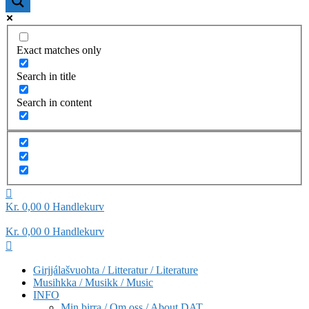
Exact matches only
Search in title
Search in content
Kr
0,00
0
Handlekurv
Kr
0,00
0
Handlekurv
Girjjálašvuohta / Litteratur / Literature
Musihkka / Musikk / Music
INFO
Min birra / Om oss / About DAT