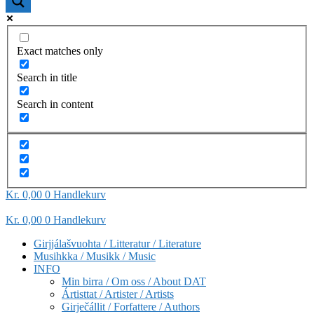
Exact matches only
Search in title
Search in content
Kr
0,00
0
Handlekurv
Kr
0,00
0
Handlekurv
Girjjálašvuohta / Litteratur / Literature
Musihkka / Musikk / Music
INFO
Min birra / Om oss / About DAT
Ártisttat / Artister / Artists
Girječállit / Forfattere / Authors