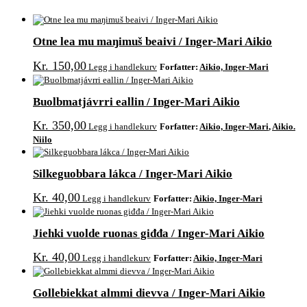
Otne lea mu maŋimuš beaivi / Inger-Mari Aikio
Kr
150,00
Legg i handlekurv
Forfatter:
Aikio, Inger-Mari
Buolbmatjávrri eallin / Inger-Mari Aikio
Kr
350,00
Legg i handlekurv
Forfatter:
Aikio, Inger-Mari
,
Aikio.
Niilo
Silkeguobbara lákca / Inger-Mari Aikio
Kr
40,00
Legg i handlekurv
Forfatter:
Aikio, Inger-Mari
Jiehki vuolde ruonas giđđa / Inger-Mari Aikio
Kr
40,00
Legg i handlekurv
Forfatter:
Aikio, Inger-Mari
Gollebiekkat almmi dievva / Inger-Mari Aikio