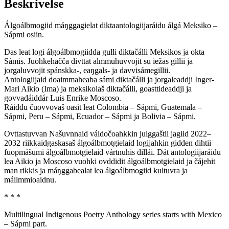
Beskrivelse
Álgoálbmogiid máŋggagielat diktaantologiijaráidu álgá Meksiko –
Sápmi osiin.
Das leat logi álgoálbmogiidda gulli diktačálli Meksikos ja okta
Sámis. Juohkehačča divttat almmuhuvvojit su iežas gillii ja
jorgaluvvojit spánskka-, eaŋgals- ja davvisámegillii.
Antologiijaid doaimmaheaba sámi diktačálli ja jorgaleaddji Inger-
Mari Aikio (Ima) ja meksikolaš diktačálli, goasttideaddji ja
govvadáiddár Luis Enrike Moscoso.
Ráiddu čuovvovaš oasit leat Colombia – Sápmi, Guatemala –
Sápmi, Peru – Sápmi, Ecuador – Sápmi ja Bolivia – Sápmi.
Ovttastuvvan Našuvnnaid váldočoahkkin julggaštii jagiid 2022–
2032 riikkaidgaskasaš álgoálbmotgielaid logijahkin gidden dihtii
fuopmášumi álgoálbmotgielaid vártnuhis dillái. Dát antologiijaráidu
lea Aikio ja Moscoso vuohki ovddidit álgoálbmotgielaid ja čájehit
man rikkis ja máŋggabealat lea álgoálbmogiid kultuvra ja
máilmmioaidnu.
* * *
Multilingual Indigenous Poetry Anthology series starts with Mexico
– Sápmi part.