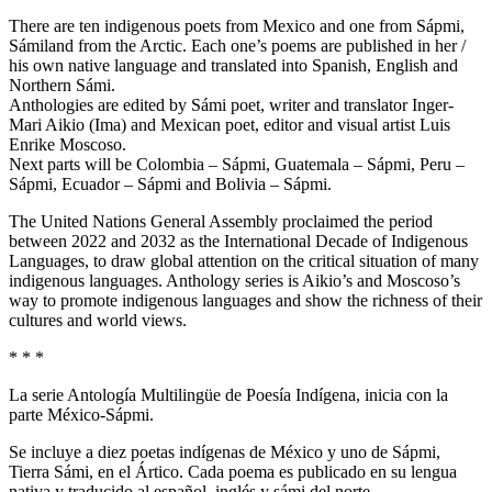
There are ten indigenous poets from Mexico and one from Sápmi,
Sámiland from the Arctic. Each one’s poems are published in her /
his own native language and translated into Spanish, English and
Northern Sámi.
Anthologies are edited by Sámi poet, writer and translator Inger-
Mari Aikio (Ima) and Mexican poet, editor and visual artist Luis
Enrike Moscoso.
Next parts will be Colombia – Sápmi, Guatemala – Sápmi, Peru –
Sápmi, Ecuador – Sápmi and Bolivia – Sápmi.
The United Nations General Assembly proclaimed the period
between 2022 and 2032 as the International Decade of Indigenous
Languages, to draw global attention on the critical situation of many
indigenous languages. Anthology series is Aikio’s and Moscoso’s
way to promote indigenous languages and show the richness of their
cultures and world views.
* * *
La serie Antología Multilingüe de Poesía Indígena, inicia con la
parte México-Sápmi.
Se incluye a diez poetas indígenas de México y uno de Sápmi,
Tierra Sámi, en el Ártico. Cada poema es publicado en su lengua
nativa y traducido al español, inglés y sámi del norte.